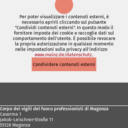
Per poter visualizzare i contenuti esterni, è
necessario aprirli cliccando sul pulsante
"Condividi contenuti esterni". In questo modo il
fornitore imposta dei cookie e raccoglie dati sul
comportamento dell'utente. È possibile revocare
la propria autorizzazione in qualsiasi momento
nelle impostazioni sulla privacy all'indirizzo
www.mainz.de/datenschutz
(Si
.
apre
Condividere contenuti esterni
in
una
nuova
scheda)
Area
dei
piedi
Corpo dei vigili del fuoco professionisti di Magonza
Caserma 1
Jakob-Leischner-Straße 11
55128 Magonza