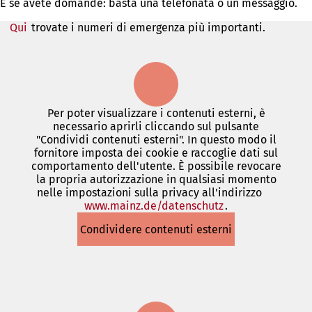
E se avete domande: basta una telefonata o un messaggio.
Qui
trovate i numeri di emergenza più importanti.
Per poter visualizzare i contenuti esterni, è
necessario aprirli cliccando sul pulsante
"Condividi contenuti esterni". In questo modo il
fornitore imposta dei cookie e raccoglie dati sul
comportamento dell'utente. È possibile revocare
la propria autorizzazione in qualsiasi momento
nelle impostazioni sulla privacy all'indirizzo
www.mainz.de/datenschutz
(Si
.
apre
Condividere contenuti esterni
in
una
nuova
scheda)