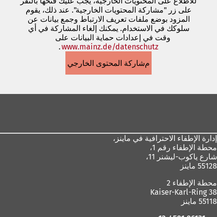
للاطلاع على المحتويات الخارجية، يجب عليك فتحها بالنقر
على زر "مشاركة المحتويات الخارجية". عند ذلك، يقوم
المزود بوضع ملفات تعريف الارتباط وجمع بيانات عن
سلوكك في الاستخدام. يمكنك إلغاء المشاركة في أي
وقت في إعدادات حماية البيانات على
www.mainz.de/datenschutz
.
(يفتح
في
مشاركة المحتوى الخارجي
علامة
تبويب
جديدة)
منطقة
القدم
إدارة الإطفاء الاحترافية في ماينز،
محطة الإطفاء رقم 1،
شارع ياكوب-ليشنر 11،
55128 ماينز
محطة الإطفاء 2
Kaiser-Karl-Ring 38
55118 ماينز