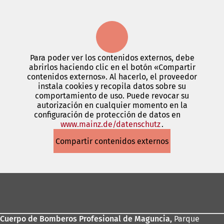
Para poder ver los contenidos externos, debe
abrirlos haciendo clic en el botón «Compartir
contenidos externos». Al hacerlo, el proveedor
instala cookies y recopila datos sobre su
comportamiento de uso. Puede revocar su
autorización en cualquier momento en la
configuración de protección de datos en
www.mainz.de/datenschutz
(Se
.
abre
Compartir contenidos externos
en
una
nueva
pestaña)
Zona
de
los
Cuerpo de Bomberos Profesional de Maguncia,
Parque
pies