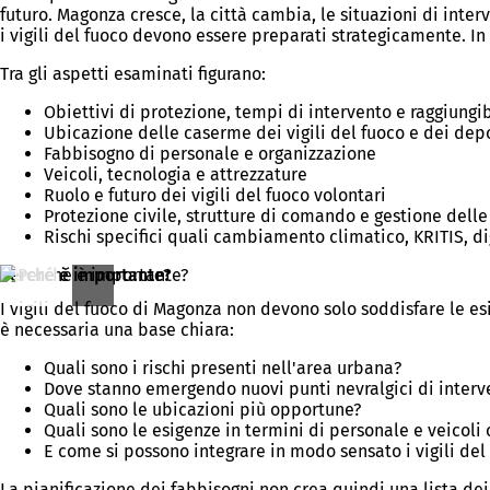
futuro. Magonza cresce, la città cambia, le situazioni di int
i vigili del fuoco devono essere preparati strategicamente. In 
Tra gli aspetti esaminati figurano:
Obiettivi di protezione, tempi di intervento e raggiungi
Ubicazione delle caserme dei vigili del fuoco e dei depo
Fabbisogno di personale e organizzazione
Veicoli, tecnologia e attrezzature
Ruolo e futuro dei vigili del fuoco volontari
Protezione civile, strutture di comando e gestione delle
Rischi specifici quali cambiamento climatico, KRITIS, d
Perché è importante?
I vigili del fuoco di Magonza non devono solo soddisfare le es
è necessaria una base chiara:
Quali sono i rischi presenti nell'area urbana?
Dove stanno emergendo nuovi punti nevralgici di interv
Quali sono le ubicazioni più opportune?
Quali sono le esigenze in termini di personale e veicoli
E come si possono integrare in modo sensato i vigili del f
La pianificazione dei fabbisogni non crea quindi una lista de