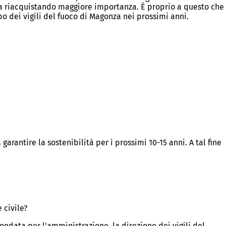
sta riacquistando maggiore importanza. È proprio a questo che
ppo dei vigili del fuoco di Magonza nei prossimi anni.
rantire la sostenibilità per i prossimi 10-15 anni. A tal fine
 civile?
ndata per l'amministrazione, la direzione dei vigili del