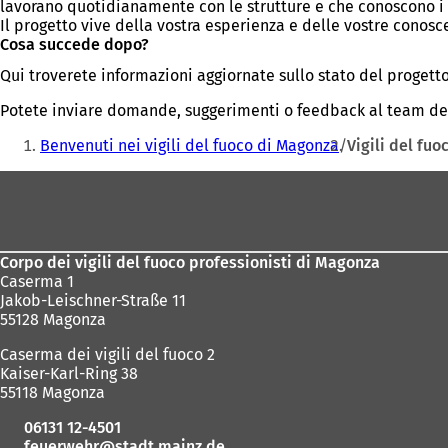
lavorano quotidianamente con le strutture e che conoscono i v
Il progetto vive della vostra esperienza e delle vostre conosce
Cosa succede dopo?
Qui troverete informazioni aggiornate sullo stato del progetto, 
Potete inviare domande, suggerimenti o feedback al team del
Siete
Benvenuti nei vigili del fuoco di Magonza
Vigili del fuo
qui:
Area
dei
piedi
Corpo dei vigili del fuoco professionisti di Magonza
Caserma 1
Jakob-Leischner-Straße 11
55128 Magonza
Caserma dei vigili del fuoco 2
Kaiser-Karl-Ring 38
55118 Magonza
06131 12-4501
feuerwehr
stadt.mainz
de