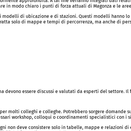
iormente approfondita. A tal fine verranno integrati dati relativ
are in modo chiaro i punti di forza attuali di Magonza e le aree
i modelli di ubicazione e di stazioni. Questi modelli hanno l
 tratta solo di mappe e tempi di percorrenza, ma anche di perso
ma devono essere discussi e valutati da esperti del settore. I
per molti colleghi e colleghe. Potrebbero sorgere domande su 
ssari workshop, colloqui o coordinamenti specialistici con i si
gni non deve consistere solo in tabelle, mappe e relazioni di