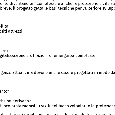
ervento diventano più complesse e anche la protezione civile 
breve: il progetto getta le basi tecniche per l'ulteriore svilu
bilità
siti attrezzi
 crisi
igitalizzazione e situazioni di emergenza complesse
igenze attuali, ma devono anche essere progettati in modo da ga
ento?
 che ne derivano?
uoco professionisti, i vigili del fuoco volontari e la protezione
i desideri già pronta, ma una base decisionale tecnicamente fo