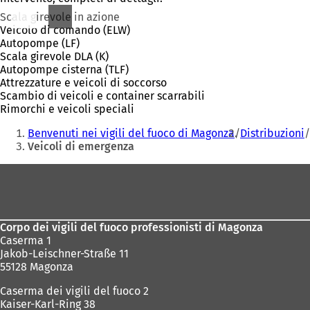
Scala girevole in azione
Veicolo di comando (ELW)
Autopompe (LF)
Scala girevole DLA (K)
Autopompe cisterna (TLF)
Attrezzature e veicoli di soccorso
Scambio di veicoli e container scarrabili
Rimorchi e veicoli speciali
Siete
Benvenuti nei vigili del fuoco di Magonza
Distribuzioni
qui:
Veicoli di emergenza
Area
dei
piedi
Corpo dei vigili del fuoco professionisti di Magonza
Caserma 1
Jakob-Leischner-Straße 11
55128 Magonza
Caserma dei vigili del fuoco 2
Kaiser-Karl-Ring 38