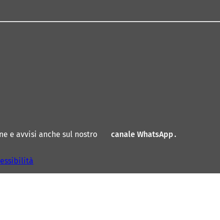
ne e avvisi anche sul nostro
canale WhatsApp
(
.
S
i
essibilità
a
p
r
e
i
n
u