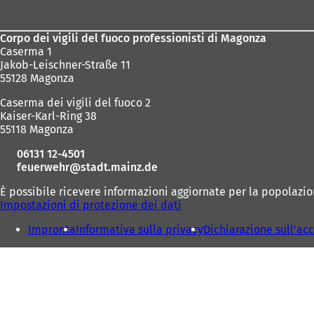
dei
piedi
Corpo dei vigili del fuoco professionisti di Magonza
Caserma 1
Jakob-Leischner-Straße 11
55128 Magonza
Caserma dei vigili del fuoco 2
Kaiser-Karl-Ring 38
55118 Magonza
06131 12-4501
feuerwehr
stadt.mainz
de
È possibile ricevere informazioni aggiornate per la popolazio
Impostazioni di protezione dei dati
Impronta
Informativa sulla privacy
Dichiarazione sull'acc