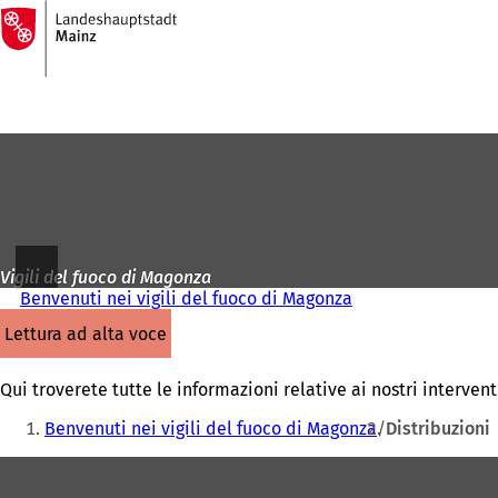
Alla
pagina
Vai al contenuto
iniziale
Vigili del fuoco di Magonza
Benvenuti nei vigili del fuoco di Magonza
lettura ad alta voce
Qui troverete tutte le informazioni relative ai nostri interven
Siete
Benvenuti nei vigili del fuoco di Magonza
Distribuzioni
qui:
Area