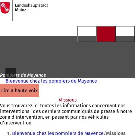
Vers
la
Accéder au contenu
page
d'accueil
Pompiers de Mayence
Bienvenue chez les pompiers de Mayence
lire à haute voix
Missions
Vous trouverez ici toutes les informations concernant nos
interventions : des derniers communiqués de presse à notre
zone d'intervention, en passant par nos véhicules
d'intervention.
Vous
Bienvenue chez les pompiers de Mayence
Missions