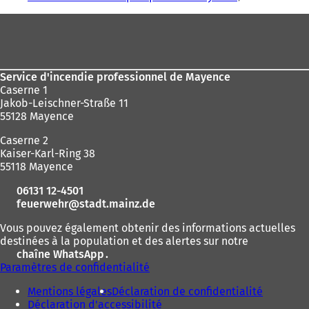
êtes
Pied
ici
de
:
page
Service d'incendie professionnel de Mayence
Caserne 1
Jakob-Leischner-Straße 11
55128 Mayence
Caserne 2
Kaiser-Karl-Ring 38
55118 Mayence
06131 12-4501
feuerwehr
stadt.mainz
de
Vous pouvez également obtenir des informations actuelles
destinées à la population et des alertes sur notre
chaîne WhatsApp
(
.
Paramètres de confidentialité
S
'
Mentions légales
Déclaration de confidentialité
o
Déclaration d'accessibilité
u