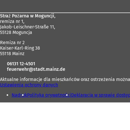
stóp
Straż Pożarna w Moguncji,
remiza nr 1,
Jakob-Leischner-Straße 11,
55128 Moguncja
Remiza nr 2
Kaiser-Karl-Ring 38
55118 Mainz
06131 12-4501
feuerwehr
stadt.mainz
de
Aktualne informacje dla mieszkańców oraz ostrzeżenia możn
Ustawienia ochrony danych
Nadruk
Polityka prywatności
Deklaracja w sprawie dostę