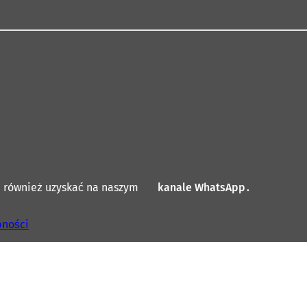
a również uzyskać na naszym
kanale WhatsApp
(
.
O
t
pności
w
i
e
r
a
s
i