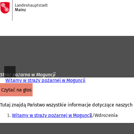
Do
strony
Przejdź do treści
głównej
Straż pożarna w Moguncji
Witamy w straży pożarnej w Moguncji
czytać na głos
Tutaj znajdą Państwo wszystkie informacje dotyczące naszych 
Jesteś
Witamy w straży pożarnej w Moguncji
Wdrożenia
tutaj:
Obszar