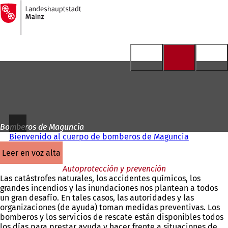
A
la
Saltar al contenido
página
de
inicio
Bomberos de Maguncia
Bienvenido al cuerpo de bomberos de Maguncia
leer en voz alta
Autoprotección y prevención
Las catástrofes naturales, los accidentes químicos, los
grandes incendios y las inundaciones nos plantean a todos
un gran desafío. En tales casos, las autoridades y las
organizaciones (de ayuda) toman medidas preventivas. Los
bomberos y los servicios de rescate están disponibles todos
los días para prestar ayuda y hacer frente a situaciones de