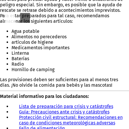
peligro especial. Sin embargo, es posible que la ayuda de
rescate se retrase debido a acontecimientos imprevistos.
Para estar preparados para tal caso, recomendamos
almacenar los siguientes artículos:
Agua potable
Alimentos no perecederos
artículos de higiene
Medicamentos importantes
Linterna
Baterías
Radio
Hornillo de camping
Las provisiones deben ser suficientes para al menos tres
días. ¡No olvide la comida para bebés y las mascotas!
Material informativo para los ciudadanos:
Lista de preparación para crisis y catástrofes
(
Guía: Precauciones ante crisis y catástrofes
(
S
Protección civil estructural: Recomendaciones en
S
e
caso de condiciones meteorológicas adversas
e
a
Fallo de alimentación
(
a
b