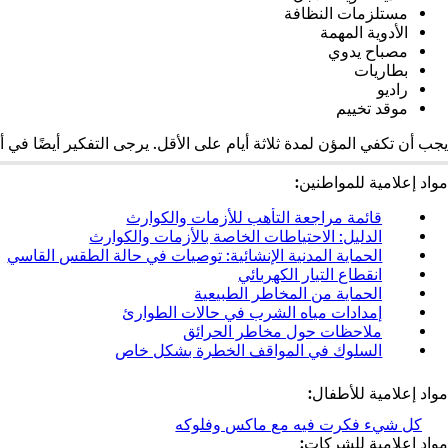
مستلزمات النظافة
الأدوية المهمة
مصباح يدوي
بطاريات
راديو
موقد تخييم
يجب أن تكفي المؤن لمدة ثلاثة أيام على الأقل. يرجى التفكير أيضًا في أغ
مواد إعلامية للمواطنين:
قائمة مراجعة التأهب للأزمات والكوارث
(
ي
الدليل: الاحتياطات الخاصة بالأزمات والكوارث
(
ف
ي
الحماية المدنية الإنشائية: توصيات في حالة الطقس القاسي
انقطاع التيار الكهربائي
(
ت
ف
ي
الحماية من المخاطر الطبيعية
(
ح
ت
ف
ي
إمدادات مياه الشرب في حالات الطوارئ
ف
(
ح
ت
ف
ملاحظات حول مخاطر الحرائق
(
ي
ي
ف
ح
ت
ي
ع
السلوك في المواقف الخطرة بشكل خاص
ف
ي
ف
ح
ف
ل
ت
ع
ي
ف
ت
ا
ح
ل
مواد إعلامية للأطفال:
ع
ي
ح
م
ف
ا
كل شيء فكرت فيه مع ماكس وفلوكه
(
ل
ع
ف
ة
ي
م
مواد إعلامية للشركات:
ي
ا
ل
ي
ت
ع
ة