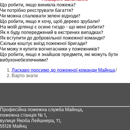
Що робити, якщо виникла пожежа?
Чи потрібно реєструвати багаття?
Чи можна спалювати зелені відходи?
Що робити, якщо я хочу, щоб дерево зрубали?
На моїй ділянці є осине гніздо - що мені робити?
Як я буду попереджений в екстрених випадках?
Як вступити до добровільної пожежної команди?
Скільки коштує виїзд пожежної бригади?
Чи можу я купити вогнегасники у пожежників?
Що робити, якщо я знайшов предмети, які можуть бути
вибухонебезпечними?
Ти
Ласкаво просимо до пожежної команди Майнца
тут:
Варто знати
Зона
для
ніг
Професійна пожежна служба Майнца,
пожежна станція № 1,
вулиця Якоба Лейшнера, 11,
55128 Майнц