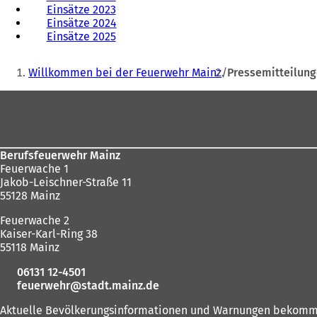
Einsätze 2023
Einsätze 2024
Einsätze 2025
Sie
Willkommen bei der Feuerwehr Mainz
Pressemitteilun
befinden
Fußbereich
sich
hier:
Berufsfeuerwehr Mainz
Feuerwache 1
Jakob-Leischner-Straße 11
55128 Mainz
Feuerwache 2
Kaiser-Karl-Ring 38
55118 Mainz
06131 12-4501
feuerwehr
stadt.mainz
de
Aktuelle Bevölkerungsinformationen und Warnungen bekomm