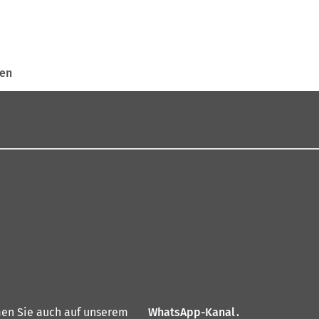
gen
en Sie auch auf unserem
WhatsApp-Kanal
(
.