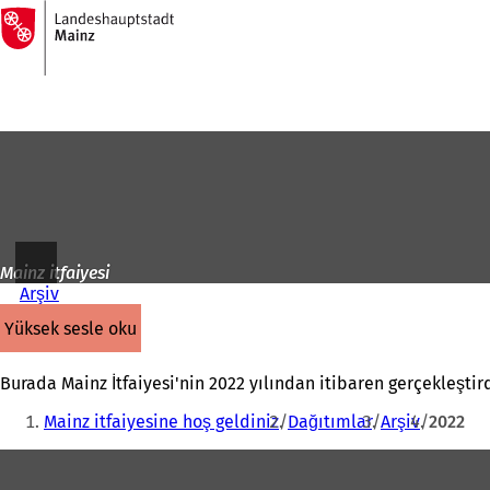
Ana
sayfaya
İçeriğe atla
Mainz itfaiyesi
Arşiv
yüksek sesle oku
Burada Mainz İtfaiyesi'nin 2022 yılından itibaren gerçekleştirdi
Buradasınız:
Mainz itfaiyesine hoş geldiniz
Dağıtımlar
Arşiv
2022
Ayak