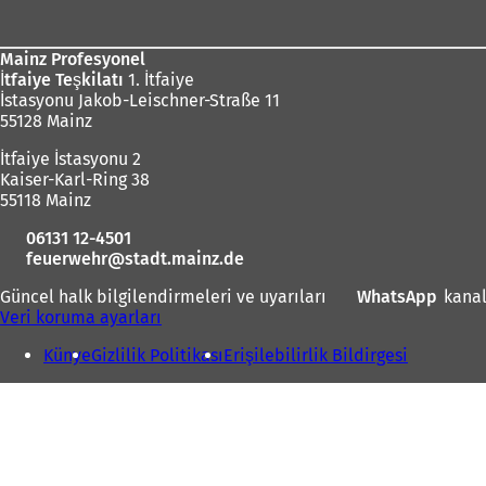
bölgesi
Mainz Profesyonel
İtfaiye Teşkilatı
1. İtfaiye
İstasyonu Jakob-Leischner-Straße 11
55128 Mainz
İtfaiye İstasyonu 2
Kaiser-Karl-Ring 38
55118 Mainz
06131 12-4501
feuerwehr
stadt.mainz
de
Güncel halk bilgilendirmeleri ve uyarıları
WhatsApp
(
kanal
Veri koruma ayarları
Y
e
Künye
Gizlilik Politikası
Erişilebilirlik Bildirgesi
n
i
b
i
r
s
e