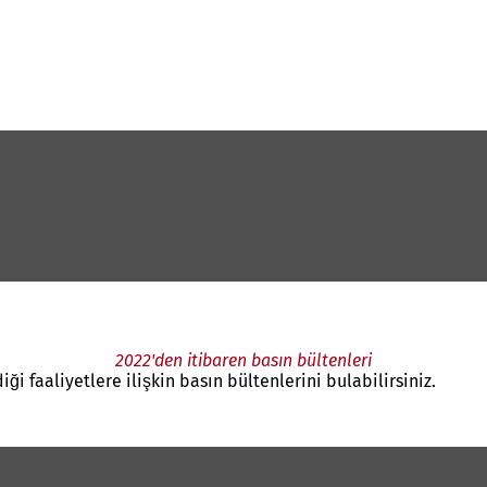
2022'den itibaren basın bültenleri
ği faaliyetlere ilişkin basın bültenlerini bulabilirsiniz.