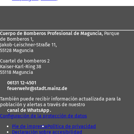
Zona
de
los
Cuerpo de Bomberos Profesional de Maguncia,
Parque
pies
de Bomberos 1,
Jakob-Leischner-Straße 11,
55128 Maguncia
Cuartel de bomberos 2
Kaiser-Karl-Ring 38
55118 Maguncia
06131 12-4501
feuerwehr
stadt.mainz
de
También puede recibir información actualizada para la
población y alertas a través de nuestro
canal de WhatsApp
(
.
Configuración de la protección de datos
S
e
Pie de imprenta
Política de privacidad
a
Declaración sobre accesibilidad
b