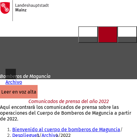
A
la
Saltar al contenido
página
de
inicio
Bomberos de Maguncia
Archivo
leer en voz alta
Comunicados de prensa del año 2022
Aquí encontrará los comunicados de prensa sobre las
operaciones del Cuerpo de Bomberos de Maguncia a partir
de 2022.
Estás
Bienvenido al cuerpo de bomberos de Maguncia
aquí:
Despliegues
Archivo
2022