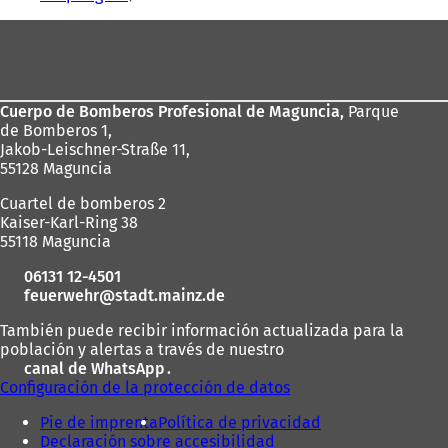
Zona
de
los
Cuerpo de Bomberos Profesional de Maguncia,
Parque
pies
de Bomberos 1,
Jakob-Leischner-Straße 11,
55128 Maguncia
Cuartel de bomberos 2
Kaiser-Karl-Ring 38
55118 Maguncia
06131 12-4501
feuerwehr
stadt.mainz
de
También puede recibir información actualizada para la
población y alertas a través de nuestro
canal de WhatsApp
(
.
Configuración de la protección de datos
S
e
Pie de imprenta
Política de privacidad
a
Declaración sobre accesibilidad
b