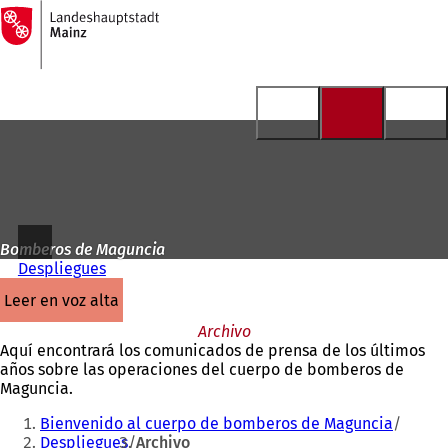
A
la
Saltar al contenido
página
de
inicio
Bomberos de Maguncia
Despliegues
leer en voz alta
Archivo
Aquí encontrará los comunicados de prensa de los últimos
años sobre las operaciones del cuerpo de bomberos de
Maguncia.
Estás
Bienvenido al cuerpo de bomberos de Maguncia
aquí:
Despliegues
Archivo