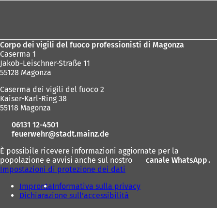
Area
dei
piedi
Corpo dei vigili del fuoco professionisti di Magonza
Caserma 1
Jakob-Leischner-Straße 11
55128 Magonza
Caserma dei vigili del fuoco 2
Kaiser-Karl-Ring 38
55118 Magonza
06131 12-4501
feuerwehr
stadt.mainz
de
È possibile ricevere informazioni aggiornate per la
popolazione e avvisi anche sul nostro
canale WhatsApp
(
.
Impostazioni di protezione dei dati
S
i
Impronta
Informativa sulla privacy
a
Dichiarazione sull'accessibilità
p
r
e