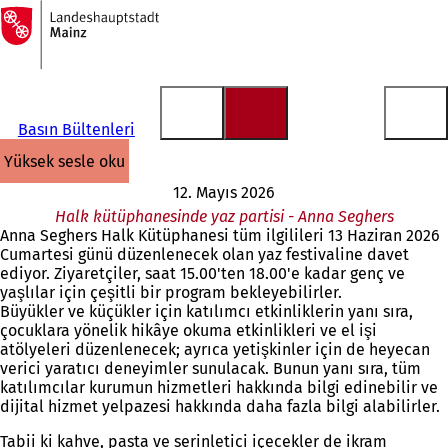
Ana
sayfaya
İçeriğe atla
Basın Bültenleri
yüksek sesle oku
12. Mayıs 2026
Halk kütüphanesinde yaz partisi - Anna Seghers
Anna Seghers Halk Kütüphanesi tüm ilgilileri 13 Haziran 2026
Cumartesi günü düzenlenecek olan yaz festivaline davet
ediyor. Ziyaretçiler, saat 15.00'ten 18.00'e kadar genç ve
yaşlılar için çeşitli bir program bekleyebilirler.
Büyükler ve küçükler için katılımcı etkinliklerin yanı sıra,
çocuklara yönelik hikâye okuma etkinlikleri ve el işi
atölyeleri düzenlenecek; ayrıca yetişkinler için de heyecan
verici yaratıcı deneyimler sunulacak. Bunun yanı sıra, tüm
katılımcılar kurumun hizmetleri hakkında bilgi edinebilir ve
dijital hizmet yelpazesi hakkında daha fazla bilgi alabilirler.
Tabii ki kahve, pasta ve serinletici içecekler de ikram