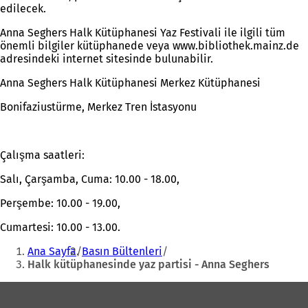
edilecek.
Anna Seghers Halk Kütüphanesi Yaz Festivali ile ilgili tüm
önemli bilgiler kütüphanede veya www.bibliothek.mainz.de
adresindeki internet sitesinde bulunabilir.
Anna Seghers Halk Kütüphanesi Merkez Kütüphanesi
Bonifaziustürme, Merkez Tren İstasyonu
Çalışma saatleri:
Salı, Çarşamba, Cuma: 10.00 - 18.00,
Perşembe: 10.00 - 19.00,
Cumartesi: 10.00 - 13.00.
Buradasınız:
Ana Sayfa
Basın Bültenleri
Halk kütüphanesinde yaz partisi - Anna Seghers
Ayak