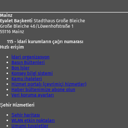
bölgesi
Mainz
Eyalet Başkenti
Stadthaus Große Bleiche
Große Bleiche 46/Löwenhofstraße 1
55116 Mainz
115 - İdari kurumların çağrı numarası
Hızlı erişim
İdari organizasyon
Basın Bültenleri
Boş İşler
Konsey bilgi sistemi
Kamu ihaleleri
Hizmet portalı (çevrimiçi hizmetler)
Haber bültenimize abone olun
Veri koruma ayarları
Şehir Hizmetleri
Şehir haritası
WLAN etkin noktaları
Umumi tuvaletler