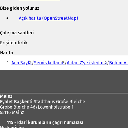
ve
Bize giden yolunuz
e-
posta
Açık harita (OpenStreetMap)
(
adresi
Y
e
Çalışma saatleri
n
i
Erişilebilirlik
b
i
Harita
r
Buradasınız:
s
Ana Sayfa
Servis kullanın
A'dan Z'ye isteğiniz
Bölüm V -
e
k
Ayak
m
bölgesi
e
d
e
Mainz
a
Eyalet Başkenti
Stadthaus Große Bleiche
ç
Große Bleiche 46/Löwenhofstraße 1
ı
55116 Mainz
l
ı
115 - İdari kurumların çağrı numarası
r
Hızlı erişim