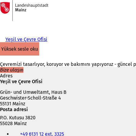
Ana
sayfaya
İçeriğe atla
Yeşil ve Çevre Ofisi
yüksek sesle oku
Çevremizi tasarlıyor, koruyor ve bakımını yapıyoruz - güncel p
Bize ulaşın
Adres
Yeşil ve Çevre Ofisi
Grün- und Umweltamt, Haus B
Geschwister-Scholl-Straße 4
55131 Mainz
Posta adresi
P.O. Kutusu 3820
55028 Mainz
Telefon,
+49 6131 12 ext. 3325
faks