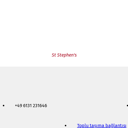
St Stephen's
+49 6131 231646
Toplu taşıma bağlantısı
(