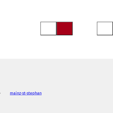
mainz-st-stephan
(
Y
e
n
i