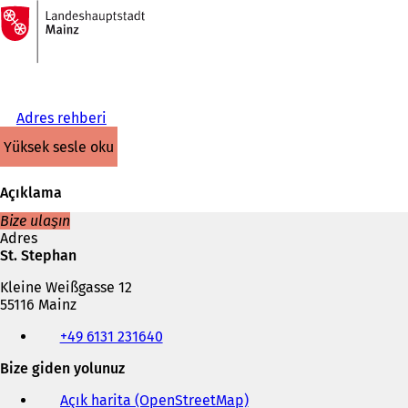
Ana
sayfaya
İçeriğe atla
Adres rehberi
yüksek sesle oku
Açıklama
Bize ulaşın
Adres
St. Stephan
Kleine Weißgasse 12
55116 Mainz
Telefon,
+49 6131 231640
faks
ve
Bize giden yolunuz
e-
posta
Açık harita (OpenStreetMap)
(