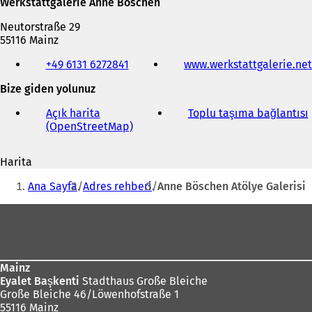
Werkstattgalerie Anne Böschen
Neutorstraße 29
55116 Mainz
Telefon,
+49 6131 6272841
www.werkstattgalerie.net
faks
ve
Bize giden yolunuz
e-
posta
Açık harita
Toplu taşıma bağlantısı
(
adresi
(OpenStreetMap)
(
Y
e
Harita
n
i
Buradasınız:
i
Ana Sayfa
Adres rehberi
Anne Böschen Atölye Galerisi
b
i
i
Ayak
r
bölgesi
s
e
k
Mainz
m
Eyalet Başkenti
Stadthaus Große Bleiche
e
Große Bleiche 46/Löwenhofstraße 1
d
55116 Mainz
e