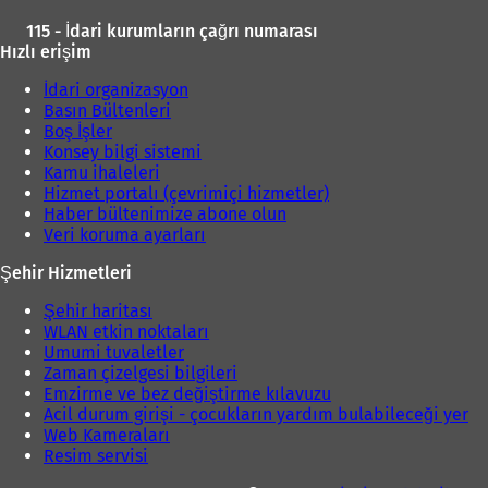
a
115 - İdari kurumların çağrı numarası
ç
ı
Hızlı erişim
ı
l
l
ı
İdari organizasyon
ı
Basın Bültenleri
r
)
Boş İşler
)
Konsey bilgi sistemi
Kamu ihaleleri
Hizmet portalı (çevrimiçi hizmetler)
Haber bültenimize abone olun
Veri koruma ayarları
Şehir Hizmetleri
Şehir haritası
WLAN etkin noktaları
Umumi tuvaletler
Zaman çizelgesi bilgileri
Emzirme ve bez değiştirme kılavuzu
Acil durum girişi - çocukların yardım bulabileceği yer
Web Kameraları
Resim servisi