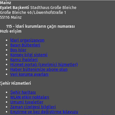
Mainz
Eyalet Başkenti
Stadthaus Große Bleiche
Große Bleiche 46/Löwenhofstraße 1
55116 Mainz
115 - İdari kurumların çağrı numarası
Hızlı erişim
İdari organizasyon
Basın Bültenleri
Boş İşler
Konsey bilgi sistemi
Kamu ihaleleri
Hizmet portalı (çevrimiçi hizmetler)
Haber bültenimize abone olun
Veri koruma ayarları
Şehir Hizmetleri
Şehir haritası
WLAN etkin noktaları
Umumi tuvaletler
Zaman çizelgesi bilgileri
Emzirme ve bez değiştirme kılavuzu