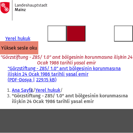
Ana
sayfaya
İçeriğe atla
Yerel hukuk
yüksek sesle oku
"Görzstiftung - Z85/ 1.0" anıt bölgesinin korunmasına ilişkin 24
Ocak 1986 tarihli yasal emir
"Görzstiftung - Z85/ 1.0" anıt bölgesinin korunmasına
ilişkin 24 Ocak 1986 tarihli yasal emir
PDF
-Dosya
229,15 kB
Buradasınız:
Ana Sayfa
Yerel hukuk
"Görzstiftung - Z85/ 1.0" anıt bölgesinin korunmasına
ilişkin 24 Ocak 1986 tarihli yasal emir
Ayak
bölgesi