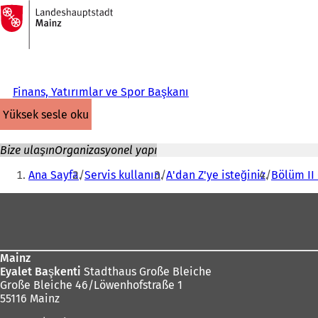
Ana
sayfaya
İçeriğe atla
Finans, Yatırımlar ve Spor Başkanı
yüksek sesle oku
Bize ulaşın
Organizasyonel yapı
Buradasınız:
Ana Sayfa
Servis kullanın
A'dan Z'ye isteğiniz
Bölüm II 
Ayak
bölgesi
Mainz
Eyalet Başkenti
Stadthaus Große Bleiche
Große Bleiche 46/Löwenhofstraße 1
55116 Mainz