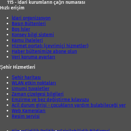
115 - İdari kurumların çağrı numarası
Hızlı erişim
İdari organizasyon
Basın Bültenleri
Boş İşler
Konsey bilgi sistemi
Kamu ihaleleri
Hizmet portalı (çevrimiçi hizmetler)
Haber bültenimize abone olun
Veri koruma ayarları
Şehir Hizmetleri
Şehir haritası
WLAN etkin noktaları
Umumi tuvaletler
Zaman çizelgesi bilgileri
Emzirme ve bez değiştirme kılavuzu
Acil durum girişi - çocukların yardım bulabileceği yer
Web Kameraları
Resim servisi