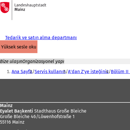
Ana
sayfaya
İçeriğe atla
Tedarik ve satın alma departmanı
yüksek sesle oku
Bize ulaşın
Organizasyonel yapı
Buradasınız:
Ana Sayfa
Servis kullanın
A'dan Z'ye isteğiniz
Bölüm II 
Ayak
bölgesi
Mainz
Eyalet Başkenti
Stadthaus Große Bleiche
Große Bleiche 46/Löwenhofstraße 1
55116 Mainz