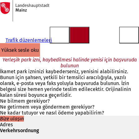
Ana
sayfaya
İçeriğe atla
Trafik düzenlemeleri
yüksek sesle oku
Yerleşik park izni, kaybedilmesi halinde yenisi için başvuruda
bulunun
İkamet park izninizi kaybederseniz, yenisini alabilirsiniz.
Bunun için şahsen, yetkili bir temsilci aracılığıyla, yazılı
olarak, e-posta veya faks yoluyla başvuruda bulunun. İzin
belgesi size hemen yerinde teslim edilecektir. Orijinalinin
kalan süresi boyunca geçerlidir.
Ne bilmem gerekiyor?
Ne getirmem veya göndermem gerekiyor?
Ne kadar tutuyor ve nasıl ödeme yapabilirim?
Bize ulaşın
Adres
Verkehrsordnung