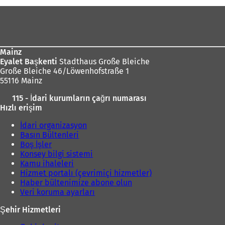
e
a
Ayak
ç
ı
bölgesi
ı
l
l
ı
ı
Mainz
r
)
Eyalet Başkenti
Stadthaus Große Bleiche
)
Große Bleiche 46/Löwenhofstraße 1
55116 Mainz
115 - İdari kurumların çağrı numarası
Hızlı erişim
İdari organizasyon
Basın Bültenleri
Boş İşler
Konsey bilgi sistemi
Kamu ihaleleri
Hizmet portalı (çevrimiçi hizmetler)
Haber bültenimize abone olun
Veri koruma ayarları
Şehir Hizmetleri