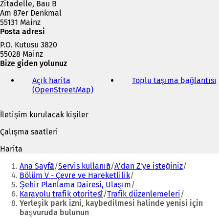
Zitadelle, Bau B
Am 87er Denkmal
55131 Mainz
Posta adresi
P.O. Kutusu 3820
55028 Mainz
Bize giden yolunuz
Açık harita
Toplu taşıma bağlantısı
(
(OpenStreetMap)
(
Y
e
İletişim kurulacak kişiler
n
i
i
Çalışma saatleri
b
i
i
Harita
r
Buradasınız:
s
Ana Sayfa
Servis kullanın
A'dan Z'ye isteğiniz
e
Bölüm V - Çevre ve Hareketlilik
k
Şehir Planlama Dairesi, Ulaşım
m
Karayolu trafik otoritesi
Trafik düzenlemeleri
e
Yerleşik park izni, kaybedilmesi halinde yenisi için
d
başvuruda bulunun