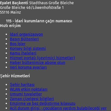
ç
ı
Eyalet Başkenti
Stadthaus Große Bleiche
ı
l
Große Bleiche 46/Löwenhofstraße 1
l
ı
55116 Mainz
ı
r
)
115 - İdari kurumların çağrı numarası
)
Hızlı erişim
İdari organizasyon
Basın Bültenleri
Boş İşler
Konsey bilgi sistemi
Kamu ihaleleri
Hizmet portalı (çevrimiçi hizmetler)
Haber bültenimize abone olun
Veri koruma ayarları
Şehir Hizmetleri
Şehir haritası
WLAN etkin noktaları
Umumi tuvaletler
Zaman çizelgesi bilgileri
Emzirme ve bez değiştirme kılavuzu
Acil durum girişi - çocukların yardım bulabileceği yer