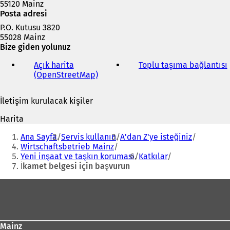
55120 Mainz
Posta adresi
P.O. Kutusu 3820
55028 Mainz
Bize giden yolunuz
Açık harita
Toplu taşıma bağlantısı
(
(OpenStreetMap)
(
Y
e
İletişim kurulacak kişiler
n
i
i
Harita
b
i
Buradasınız:
i
Ana Sayfa
Servis kullanın
A'dan Z'ye isteğiniz
r
Wirtschaftsbetrieb Mainz
s
Yeni inşaat ve taşkın koruması
Katkılar
e
İkamet belgesi için başvurun
k
m
Ayak
e
bölgesi
d
e
a
Mainz