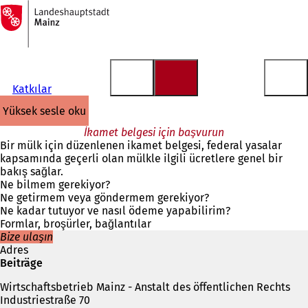
Ana
sayfaya
İçeriğe atla
Katkılar
yüksek sesle oku
İkamet belgesi için başvurun
Bir mülk için düzenlenen ikamet belgesi, federal yasalar
kapsamında geçerli olan mülkle ilgili ücretlere genel bir
bakış sağlar.
Ne bilmem gerekiyor?
Ne getirmem veya göndermem gerekiyor?
Ne kadar tutuyor ve nasıl ödeme yapabilirim?
Formlar, broşürler, bağlantılar
Bize ulaşın
Adres
Beiträge
Wirtschaftsbetrieb Mainz - Anstalt des öffentlichen Rechts
Industriestraße 70