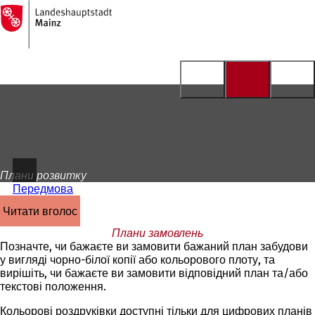
На
головну
Перейти до змісту
сторінку
Плани розвитку
Передмова
читати вголос
Плани замовлень
Позначте, чи бажаєте ви замовити бажаний план забудови
у вигляді чорно-білої копії або кольорового плоту, та
вирішіть, чи бажаєте ви замовити відповідний план та/або
текстові положення.
Кольорові роздруківки доступні тільки для цифрових планів