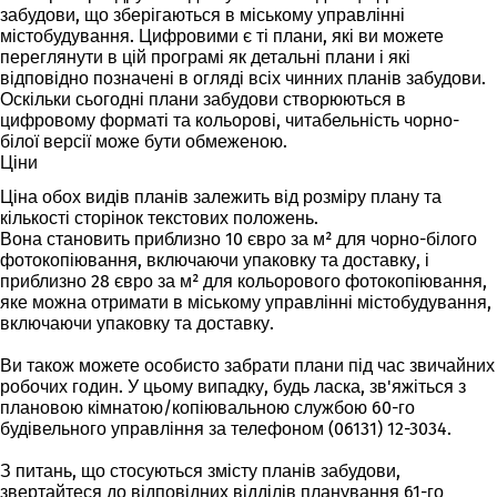
забудови, що зберігаються в міському управлінні
містобудування. Цифровими є ті плани, які ви можете
переглянути в цій програмі як детальні плани і які
відповідно позначені в огляді всіх чинних планів забудови.
Оскільки сьогодні плани забудови створюються в
цифровому форматі та кольорові, читабельність чорно-
білої версії може бути обмеженою.
Ціни
Ціна обох видів планів залежить від розміру плану та
кількості сторінок текстових положень.
Вона становить приблизно 10 євро за м² для чорно-білого
фотокопіювання, включаючи упаковку та доставку, і
приблизно 28 євро за м² для кольорового фотокопіювання,
яке можна отримати в міському управлінні містобудування,
включаючи упаковку та доставку.
Ви також можете особисто забрати плани під час звичайних
робочих годин. У цьому випадку, будь ласка, зв'яжіться з
плановою кімнатою/копіювальною службою 60-го
будівельного управління за телефоном (06131) 12-3034.
З питань, що стосуються змісту планів забудови,
звертайтеся до відповідних відділів планування 61-го