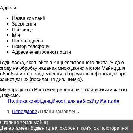
Адреса:
Назва компанії
Звернення
Прізвище
Ім'я
Повна адреса
Номер телефону
Адреса електронної пошти
Будь ласка, скопіюйте в кінці електронного листа: Я даю
згоду на обробку наданих мною даних містом Майнц для
обробки мого повідомлення. Я прочитав інформацію про
захист даних (посилання див. нижче).
Ми опрацюємо Ваш електронний лист найближчим часом.
Дякуємо.
Політика конфіденційності для веб-сайту Mainz.de
Ти
Передмова
Плани замовлень
тут:
Зона
Столиця землі Майнц
Департамент будівництва, охорони пам'яток та історичної
для