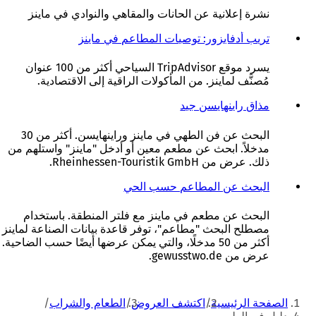
نشرة إعلانية عن الحانات والمقاهي والنوادي في ماينز
تريب أدفايزور: توصيات المطاعم في ماينز
(
ي
ف
يسرد موقع TripAdvisor السياحي أكثر من 100 عنوان
ت
مُصنَّف لماينز. من المأكولات الراقية إلى الاقتصادية.
ح
ف
مذاق راينهايسن جيد
(
ي
ي
ع
ف
البحث عن فن الطهي في ماينز وراينهايسن. أكثر من 30
ل
ت
مدخلاً. ابحث عن مطعم معين أو أدخل "ماينز" واستلهم من
ا
ح
ذلك. عرض من Rheinhessen-Touristik GmbH.
م
ف
ة
ي
البحث عن المطاعم حسب الحي
(
ت
ع
ي
ب
ل
ف
البحث عن مطعم في ماينز مع فلتر المنطقة. باستخدام
و
ا
ت
مصطلح البحث "مطاعم"، توفر قاعدة بيانات الصناعة لماينز
ي
م
ح
أكثر من 50 مدخلًا، والتي يمكن عرضها أيضًا حسب الضاحية.
ب
ة
ف
عرض من gewusstwo.de.
ج
ت
ي
د
ب
ع
أنت
ي
و
ل
الصفحة الرئيسية
اكتشف العروض
الطعام والشراب
د
ي
ا
هنا