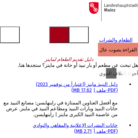
إلى
الصفحة
الانتقال إلى المحتوى
الرئيسية
الطعام والشراب
القراءة بصوت عالٍ
دليل تقديم الطعام لماينز
هل تبحث عن مطعم أو بار نبيذ أو حانة في ماينز؟ ستجدها هنا.
أجواء الغلاف الجوي
دليل النبيذ ماينز (اعتباراً من نوفمبر 2023)
PDF
-ملف
17,62 MB
مع أفضل العناوين الممتازة في راينهايسن: مصانع النبيذ مع
حانات النبيذ وبارات النبيذ ومطاعم النبيذ في ماينز. عرض
من عاصمة النبيذ الكبرى ماينز | راينهايسن.
حانات النشرات الإعلانية والمقاهي والنوادي
PDF
-ملف
2,71 MB