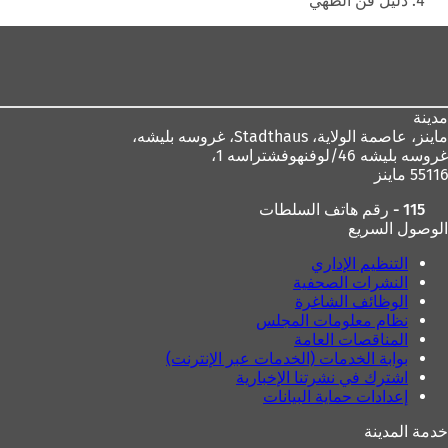
دليل فن الطهي
ة
ب
م
)
ج
ة
منطقة
د
ت
ي
ب
القدم
د
و
ة
ي
مدينة
)
ب
ماينز، عاصمة الولاية،
Stadthaus، غروسه بليشه،
ج
غروسه بليشه 46/لوفنهوفشتراسه 1،
د
55116 ماينز
ي
د
115 - رقم هاتف السلطات
ة
الوصول السريع
)
التنظيم الإداري
النشرات الصحفية
الوظائف الشاغرة
نظام معلومات المجلس
المناقصات العامة
بوابة الخدمات (الخدمات عبر الإنترنت)
اشترك في نشرتنا الإخبارية
إعدادات حماية البيانات
خدمة المدينة