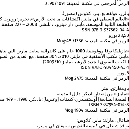
الرمز المرجعي في مكتبة المدينة: 90/1091، 3
بالزر، فولفغانغ؛ بنز، كلاوس (مصور):
«العالم السفلي في ماينز. اكتشافات ما تحت الأرض».
تحرير: روبرت ك
الطبعة الثانية الموسعة. ماينز: دار فيتروف للنشر، 2008. – 227 صفحة، مع العديد من الصور.
ISBN 978-3-937562-04-4
28,50 يورو
الرمز في مكتبة المدينة: Mog:4º /1336
«بازيليكا نوفا موغونتينا. 1000 عام على كاتدرائية سانت مارتن التي بناها ويليجيس في ماينز. مقالات بمناسبة الذكرى السنوية للكاتدرائية عام 2009».
ماينز: مكتب الأسقفية في ماينز، 2010. 304 صفحة، مع العديد من الصور
(الكتاب السنوي الجديد لأبرشية ماينز 2009/10)
ISBN 978-3-934450-43-1
5 يورو
الرمز في مكتبة المدينة: Mog 2475
باومغارتن، بيتر:
«ماينز» من إصدار باديكر. دليل المدينة.
[الطبعة السابعة] أوستفيلدرن-كيمنات [وغيرها]: باديكر، 1998. – 149 صفحة، مصور، رسوم بيانية، خرائط.
ISBN 3-87954-074-8
الرمز في مكتبة المدينة: Mog 1904
شاغال، مارك؛ ماير، كلاوس:
نوافذ شاغال في كنيسة القديس ستيفان في ماينز.