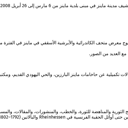
ى بلدية ماينز من 6 مارس إلى 26 أبريل 2008. بإصدار مدينة ماينز. تحرير: فولفغانغ دوبراس.
لات تكميلية عن حاخامات ماينز البارزين، والحي اليهودي القديم، ومكتبا
ائح الثورية والمناهضة للثورة، والخطب، والمنشورات، والمقالات، وال