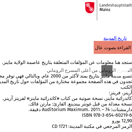
إلى
الصفحة
الانتقال إلى المحتوى
الرئيسية
تاريخ المدينة
القراءة بصوت عالٍ
ستجد هنا معلومات عن المؤلفات المتعلقة بتاريخ عاصمة الولاية ماينز.
المسرح الروماني من أعلى المسرح الروماني
تتمتع مدينة ماينز بتاريخ يمتد لأكثر من 2000 عام. وبالتالي فهي توفر مجموعة متنوعة من الموضوعات التي تظهر أيضًا في الأدب المتعلق بتاريخ ماينز ومبانيها.
تجدون في هذه الصفحة مجموعة مختارة من المؤلفات حول تاريخ المدينة. يرجى 
الكتب
أرينز، فريتز:
كاتدرائية ماينز. نسخة صوتية من كتاب «كاتدرائية ماينز» لفريتز أرينز.
نسخة معدلة من قبل غونتر بيندينغ. القارئ: مارتن فالك.
دارمشتات: Auditorium Maximum، 2011. – 74 دقيقة.
ISBN 978-3-654-60219-6
12,90 يورو
الرمز المرجعي في مكتبة المدينة: CD 1721