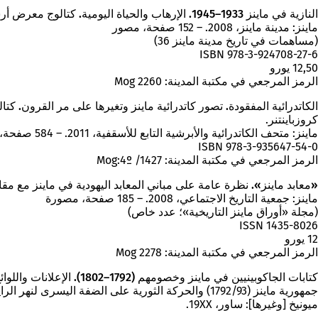
النازية في ماينز 1933–1945. الإرهاب والحياة اليومية.
كتالوج معرض أرشيف مدينة ماينز في مبن
ماينز: مدينة ماينز، 2008. – 152 صفحة، مصور
(مساهمات في تاريخ مدينة ماينز 36)
ISBN 978-3-924708-27-6
12,50 يورو
الرمز المرجعي في مكتبة المدينة: Mog 2260
الكاتدرائية المفقودة. تصور كاتدرائية ماينز وتغيرها على مر القرون.
كروزباينتنر.
ماينز: متحف الكاتدرائية والأبرشية التابع للأسقفية، 2011. – 584 صفحة، مع العديد من الصور.
ISBN 978-3-935647-54-0
الرمز المرجعي في مكتبة المدينة: Mog:4º /1427
«معابد ماينز». نظرة عامة على مباني المعابد اليهودية في ماينز مع مقا
ماينز: جمعية التاريخ الاجتماعي، 2008. – 185 صفحة، مصورة
(مجلة «أوراق ماينز التاريخية»؛ عدد خاص)
ISSN 1435-8026
12 يورو
الرمز المرجعي في مكتبة المدينة: Mog 2278
كتابات الجاكوبينيين في ماينز وخصومهم (1792–1802).
الإعلانات واللو
جمهورية ماينز (1792/93) والحركة الثورية على الضفة اليسرى لنهر الراين حتى أوائل الحقبة الفرنسية في Rheinhessen والبالاتين (1792–1802). أعدته مكتبة مدينة ماينز.
ميونيخ [وغيرها]: ساور، 19XX.