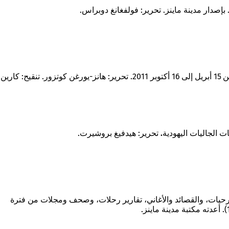
كتالوج معرض متحف الكاتدرائية والأبرشية الأسقفي في ماينز في الفترة من 15 أبريل إلى 16 أكتوبر 2011. تحرير: هانز-يورغن كوتزور. تنقيح: كارين
ت الجاليات اليهودية.
تحرير: هيدفيغ بروشيرت.
مسرحيات، والقصائد والأغاني، تقارير رحلات، وصحف ومجلات من فترة