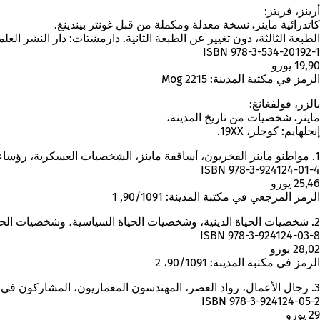
أرينز، فريتز:
كاتدرائية ماينز.
نسخة معدلة ومكملة من قبل غونتر بيندينغ.
الطبعة الثالثة، دون تغيير عن الطبعة الثانية. دارمشتات: دار النشر العلمية، 2007. – XII، 159 صفحة، مصورة، رسوم ب
ISBN 978-3-534-20192-1
19,90 يورو
الرمز في مكتبة المدينة: Mog 2215
بالزر، فولفغانغ:
ماينز. شخصيات من تاريخ المدينة.
إنجلهايم: كوجلر، 19XX.
1. مواطنو ماينز الفخريون، أساقفة ماينز، الشخصيات العسكرية، رؤساء بلدية ماينز. – 1985. – 384 صفحة، رسوم توضيحية عديدة.
ISBN 978-3-924124-01-4
25,46 يورو
الرمز المرجعي في مكتبة المدينة: 90/1091, 1
2. شخصيات الحياة الدينية، وشخصيات الحياة السياسية، وشخصيات الحياة الثقافية العامة، والعلماء، والأدباء، والفنانون، والموسيقيون. – 1989. – 384 صفحة، مع العديد من الصور.
ISBN 978-3-924124-03-8
28,02 يورو
الرمز في مكتبة المدينة: 90/1091، 2
3. رجال الأعمال، رواد العصر، المهندسون المعماريون، المشاركون في احتفالات الكرنفال، الشخصيات الغريبة، الشخصيات الفريدة. – 1993. – 416 صفحة، مع العديد من الصور.
ISBN 978-3-924124-05-2
29 يورو