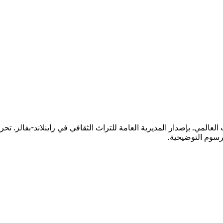
عالمي. بإصدار المديرية العامة للتراث الثقافي في راينلاند-بفالز. تحرير