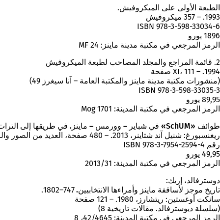
الطبعة الأولى على الميكروفيش.
1993. – 357 ميكروفيش
ISBN 978-3-598-33034-6
1896 يورو
الرمز المرجعي في مكتبة مدينة ماينز: MF 24
2. قائمة المراجع والمجلد المصاحب لطبعة الميكروفيش
1994. – XI، 111 صفحة
(منشورات مكتبة مدينة ماينز والمكتبة العامة – آنا سيغرز 49)
ISBN 978-3-598-33035-3
89,95 يورو
الرمز المرجعي في مكتبة المدينة: Mog 1701
طوائف «SchUM» في شباير – وورمس – ماينز.
في طريقها إلى التراث ال
ريغنسبورغ: شنيل آند شتاينر، 2013. – 480 صفحة، العديد من الصور والرسوم التوضيحية.
رقم ISBN 978-3-7954-2594-4
49,95 يورو
الرمز المرجعي في مكتبة المدينة: 2013/31
دوسترفالد، إريك:
تاريخ موجز لأساقفة ماينز وأمراءها الانتخابيين.
747–1802.
سانكت أوغستين: ريتشارز، 1980. – 121 صفحة
(سلسلة ديوسترفالد. مقالات تاريخية 8)
الرمز المرجعي في مكتبة المدينة: 42/4645، 8