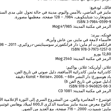
فالك، لودفيغ:
ماينز في الماضي، بالأمس واليوم. مدينة في حالة تحول على مدى الستين
شتوتغارت: شتاينكوبف، 1984. – 128 صفحة، معظمها مصورة.
ISBN 3-7984-0599-9
الرمز في مكتبة المدينة: Mog:4°/985
فونكه، بيرند:
«أسماء لامعة في ماينز. من عاش وأين».
فرانكفورت أم ماين: دار فرانكفورتر سوسيتايتس-دروكيري، 2011. – 98 صفحة، مصورة، حجم جيب.
ISBN 978-3-7973-1257-0
12,80 يورو
الرمز في مكتبة المدينة: Mog 2540
غلاتز، أولريكه؛ غلاتز، يواكيم:
كاتدرائية ماينز. كاتدرائية الأساقفة. دليل صوتي في تاريخ الفن.
باد هومبورغ: دار النشر «Kunst + Reise»، 2008. – 68 دقيقة
(دليل صوتي في تاريخ الفن 6)
ISBN 978-3-940825-06-3
الرمز في مكتبة المدينة: CD 1081
غوتنبرغ – المغامرة والفن. من المشروع السري إلى الثورة الإعلامية الأ
كتالوج معرض مدينة ماينز بمناسبة الذكرى الـ600 لميلاد يوهانس غوتنبرغ، 14 أبريل – 3 أكتوبر 2000. بإصدار مدينة ماينز. تنسيق الكتالوج وتحريره: فولفغانغ دوبراس.
ماينز: شميدت، 2000. – 716 صفحة، مع العديد من الصور.