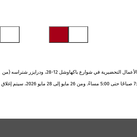
كجزء من مشروع البناء الذي تقوم به شركة ماينزر نيتزه، يتم الآن أيضًا تجديد جزء من سطح الطريق في شارع باكهاوشول. ويجري حاليًا تنفيذ الأعمال التحضيرية في شوارع باكهاوشل 12-28، ودرايزر شتراسه (من
اعتبارًا من يوم الاثنين 11 مايو 2026، لن يكون من الممكن ضمان الوصول إلى المنازل والخروج منها بشكل مستمر خلال الفترة من الساعة 7:00 صباحًا حتى 5:00 مساءً. ومن 26 مايو إلى 28 مايو 2026، سيتم إغلاق