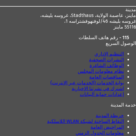
مدينة
ماينز، عاصمة الولاية،
Stadthaus، غروسه بليشه،
غروسه بليشه 46/لوفنهوفشتراسه 1،
55116 ماينز
115 - رقم هاتف السلطات
الوصول السريع
التنظيم الإداري
النشرات الصحفية
الوظائف الشاغرة
نظام معلومات المجلس
المناقصات العامة
بوابة الخدمات (الخدمات عبر الإنترنت)
اشترك في نشرتنا الإخبارية
إعدادات حماية البيانات
خدمة المدينة
خريطة المدينة
النقاط الساخنة لشبكة WLAN اللاسلكية
المراحيض العامة
معلومات الجدول الزمني