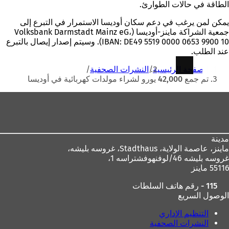
الطاقة في حالات الطوارئ.
يمكن لمن يرغب في دعم سكان أوديسا الاستمرار في التبرع إلى
جمعية الشراكة ماينز-أوديسا (Volksbank Darmstadt Mainz eG،
IBAN: DE49 5519 0000 0653 9900 10). وسيتم إصدار إيصال بالتبرع
عند الطلب.
أنت
الصفحة الرئيسية
النشرات الصحفية
هنا
تم جمع 42,000 يورو لشراء مولدات كهربائية في أوديسا
منطقة
القدم
مدينة
ماينز، عاصمة الولاية،
Stadthaus، غروسه بليشه،
غروسه بليشه 46/لوفنهوفشتراسه 1،
55116 ماينز
115 - رقم هاتف السلطات
الوصول السريع
التنظيم الإداري
النشرات الصحفية