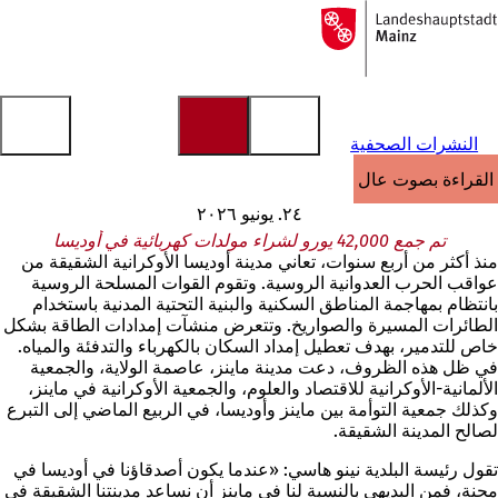
إلى
الصفحة
الانتقال إلى المحتوى
الرئيسية
النشرات الصحفية
القراءة بصوت عالٍ
٢٤. يونيو ٢٠٢٦
تم جمع 42,000 يورو لشراء مولدات كهربائية في أوديسا
منذ أكثر من أربع سنوات، تعاني مدينة أوديسا الأوكرانية الشقيقة من
عواقب الحرب العدوانية الروسية. وتقوم القوات المسلحة الروسية
بانتظام بمهاجمة المناطق السكنية والبنية التحتية المدنية باستخدام
الطائرات المسيرة والصواريخ. وتتعرض منشآت إمدادات الطاقة بشكل
خاص للتدمير، بهدف تعطيل إمداد السكان بالكهرباء والتدفئة والمياه.
في ظل هذه الظروف، دعت مدينة ماينز، عاصمة الولاية، والجمعية
الألمانية-الأوكرانية للاقتصاد والعلوم، والجمعية الأوكرانية في ماينز،
وكذلك جمعية التوأمة بين ماينز وأوديسا، في الربيع الماضي إلى التبرع
لصالح المدينة الشقيقة.
تقول رئيسة البلدية نينو هاسي: «عندما يكون أصدقاؤنا في أوديسا في
محنة، فمن البديهي بالنسبة لنا في ماينز أن نساعد مدينتنا الشقيقة في