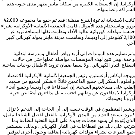
أوكرانيا. إن الاستجابة الكبيرة من سكان ماينز تظهر مدى حيوية هذه
الشراكة وتضامنها».
كانت الاستجابة لدعوة التبرع مذهلة: فقد تم جمع ما مجموعه 42,000
يورو. وباستخدام هذه الأموال، قامت الجمعية الألمانية-الأوكرانية بشراء
خمسة مولدات كهربائية عالية الأداء ونظمت نقلها لمسافة تزيد عن
2,100 كيلومتر إلى أوديسا. وساهمت مدينة ماينز بمولد كهربائي كبير
آخر.
وتم تسليم هذه المولدات إلى أربع رياض أطفال ومدرسة ابتدائية
واحدة. وهي تتيح لهذه المؤسسات مواصلة عملها حتى في حالات
انقطاع التيار الكهربائي، ولا سيما ضمان تزويد الأطفال بوجبات ساخنة.
ويوجه لوكاس أوغستين، رئيس الجمعية الألمانية الأوكرانية للاقتصاد
والعلوم، الشكر إلى جميع الداعمين قائلاً: «نشكر الجميع من صميم
القلب على مساعدتهم السخية. إن أصدقاءنا في أوديسا وجميع أنحاء
أوكرانيا لا يدافعون عن وطنهم فحسب، بل يدافعون أيضًا عن حرية
أوروبا وقيمها».
ويشير المنظمون في الوقت نفسه إلى أن الحاجة إلى الدعم لا تزال
كبيرة. تستعد العديد من المدن الأوكرانية بالفعل لفصل الشتاء المقبل،
الذي يُتوقع أن يشهد هجمات جديدة على البنية التحتية للطاقة وما
يترتب على ذلك من انقطاعات في التيار الكهربائي. ولذلك، سيستمر
جمع التبرعات لشراء مولدات كهربائية إضافية وحلول أخرى لتوفير