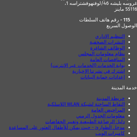
غروسه بليشه 46/لوفنهوفشتراسه 1،
55116 ماينز
115 - رقم هاتف السلطات
الوصول السريع
التنظيم الإداري
النشرات الصحفية
الوظائف الشاغرة
نظام معلومات المجلس
المناقصات العامة
بوابة الخدمات (الخدمات عبر الإنترنت)
اشترك في نشرتنا الإخبارية
إعدادات حماية البيانات
خدمة المدينة
خريطة المدينة
النقاط الساخنة لشبكة WLAN اللاسلكية
المراحيض العامة
معلومات الجدول الزمني
دليل الرضاعة الطبيعية وتغيير الحفاضات
مدخل الطوارئ - حيث يمكن للأطفال العثور على المساعدة
كاميرات الويب