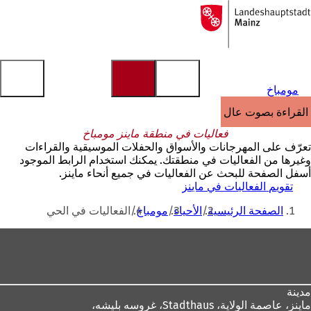
إلى
الصفحة
الانتقال إلى المحتوى
الرئيسية
مومباخ
القراءة بصوت عالٍ
فعاليات في منطقة ماينز مومباخ
تعرّف على المهرجانات والأسواق والحفلات الموسيقية والقراءات
وغيرها من الفعاليات في منطقتك. يمكنك استخدام الرابط الموجود
أسفل الصفحة للبحث عن الفعاليات في جميع أنحاء ماينز.
تقويم الفعاليات في ماينز
أنت
الصفحة الرئيسية
الأحياء
مومباخ
الفعاليات في الحي
هنا
منطقة
القدم
مدينة
ماينز، عاصمة الولاية،
Stadthaus، غروسه بليشه،