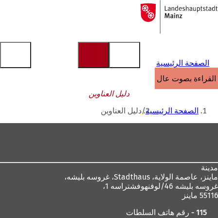
إلى
الصفحة
الانتقال إلى المحتوى
الرئيسية
الصفحة الرئيسية
القراءة بصوت عالٍ
دليل العناوين
أنت
الصفحة الرئيسية
دليل العناوين
هنا
منطقة
القدم
مدينة
ماينز، عاصمة الولاية،
Stadthaus، غروسه بليشه،
غروسه بليشه 46/لوفنهوفشتراسه 1،
55116 ماينز
115 - رقم هاتف السلطات