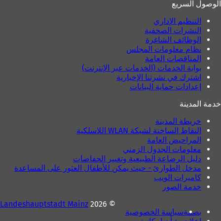
الوصول السريع
التنظيم الإداري
النشرات الصحفية
الوظائف الشاغرة
نظام معلومات المجلس
المناقصات العامة
بوابة الخدمات (الخدمات عبر الإنترنت)
اشترك في نشرتنا الإخبارية
إعدادات حماية البيانات
خدمة المدينة
خريطة المدينة
النقاط الساخنة لشبكة WLAN اللاسلكية
المراحيض العامة
معلومات الجدول الزمني
دليل الرضاعة الطبيعية وتغيير الحفاضات
مدخل الطوارئ - حيث يمكن للأطفال العثور على المساعدة
كاميرات الويب
خدمة الصور
Landeshauptstadt Mainz
© 2026
بصمة
سياسة الخصوصية