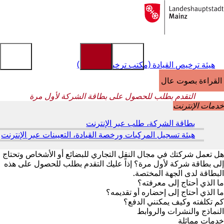
إلى
الصفحة
الانتقال إلى المحتوى
الرئيسية
هيئة ترخيص القيادة (مكتب ترخيص القيادة)
القراءة بصوت عالٍ
التقدم بطلب للحصول على بطاقة الشركة لأول مرة
خدمات الإنترنت
بطاقة الشركة، طلب عبر الإنترنت
(
ي
هيئة تسجيل المركبات ورخصة القيادة، التعيينات عبر الإنترنت
(
ف
ي
ت
ف
هل تعمل شركتك في مجال النقل التجاري للبضائع أو الأشخاص وتحتاج
ح
ت
إلى بطاقة شركة لأول مرة؟ إذاً عليك التقدم بطلب للحصول على هذه
ف
ح
البطاقة لدى الجهة المختصة.
ي
ف
ما الذي أحتاج إلى معرفته؟
ع
ي
ما الذي أحتاج إلى إحضاره أو تقديمه؟
ل
ع
كم تكلفته وكيف يمكنني الدفع؟
ا
ل
النماذج والنشرات والروابط
م
ا
خدمات مماثلة