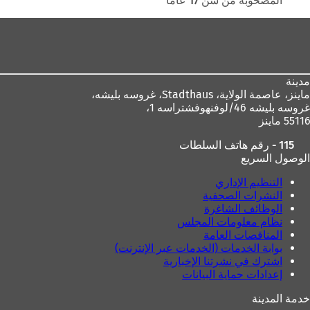
المصحوبة من سن 17 عامًا
ب
ج
منطقة
ج
د
د
ي
القدم
ي
د
د
ة
ة
)
مدينة
)
ماينز، عاصمة الولاية،
Stadthaus، غروسه بليشه،
غروسه بليشه 46/لوفنهوفشتراسه 1،
55116 ماينز
115 - رقم هاتف السلطات
الوصول السريع
التنظيم الإداري
النشرات الصحفية
الوظائف الشاغرة
نظام معلومات المجلس
المناقصات العامة
بوابة الخدمات (الخدمات عبر الإنترنت)
اشترك في نشرتنا الإخبارية
إعدادات حماية البيانات
خدمة المدينة