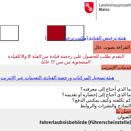
إلى
الصفحة
الانتقال إلى المحتوى
الرئيسية
هيئة ترخيص القيادة (مكتب ترخيص القيادة)
القراءة بصوت عالٍ
التقدم بطلب للحصول على رخصة قيادة من الفئة B وB للقيادة
المصحوبة من سن 17 عامًا
خدمات الإنترنت
هيئة تسجيل المركبات ورخصة القيادة، التعيينات عبر الإنترنت
(
ي
ف
ما الذي أحتاج إلى معرفته؟
ت
ما الذي أحتاج إلى إحضاره أو تقديمه؟
ح
كم تكلفته وكيف يمكنني الدفع؟
ف
النماذج والنشرات والروابط
ي
اتصل بنا
ع
العنوان
ل
Fahrerlaubnisbehörde (Führerscheinstelle)
ا