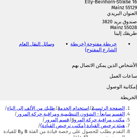
Elly-Beinhorn-Straße 16
م
55129 Mainz
ة
العنوان البريدي
ت
ب
صندوق بريد 3820
و
55028 Mainz
ي
طريقك إلينا
ب
ج
خريطة مفتوحة (خريطة
وسائل النقل العام
(
د
الشارع المفتوح)
(
ي
ي
ي
ف
د
ف
ت
الأشخاص الذين يمكن الاتصال بهم
ة
ت
ح
)
ح
ف
ساعات العمل
ف
ي
ي
ع
إمكانية الوصول
ع
ل
ل
ا
الخريطة
ا
م
أنت
م
ة
الصفحة الرئيسية
استخدام الخدمة
طلبك من الألف إلى الياء
هنا
ة
ت
القسم سابعاً - الشؤون التنظيمية ومراقبة حركة المرور
ت
ب
مكتب مراقبة حركة المرور
قسم المرور
ب
و
هيئة ترخيص القيادة (مكتب ترخيص القيادة)
و
ي
التقدم بطلب للحصول على رخصة قيادة من الفئة B وB للقيادة
ي
ب