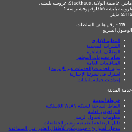
ماينز، عاصمة الولاية،
Stadthaus، غروسه بليشه،
غروسه بليشه 46/لوفنهوفشتراسه 1،
55116 ماينز
115 - رقم هاتف السلطات
الوصول السريع
التنظيم الإداري
النشرات الصحفية
الوظائف الشاغرة
نظام معلومات المجلس
المناقصات العامة
بوابة الخدمات (الخدمات عبر الإنترنت)
اشترك في نشرتنا الإخبارية
إعدادات حماية البيانات
خدمة المدينة
خريطة المدينة
النقاط الساخنة لشبكة WLAN اللاسلكية
المراحيض العامة
معلومات الجدول الزمني
دليل الرضاعة الطبيعية وتغيير الحفاضات
مدخل الطوارئ - حيث يمكن للأطفال العثور على المساعدة