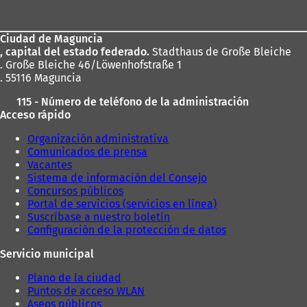
de
los
Ciudad de Maguncia
pies
, capital del estado federado.
Stadthaus de Große Bleiche
. Große Bleiche 46/Löwenhofstraße 1
. 55116 Maguncia
115 - Número de teléfono de la administración
Acceso rápido
Organización administrativa
Comunicados de prensa
Vacantes
Sistema de información del Consejo
Concursos públicos
Portal de servicios (servicios en línea)
Suscríbase a nuestro boletín
Configuración de la protección de datos
Servicio municipal
Plano de la ciudad
Puntos de acceso WLAN
Aseos públicos