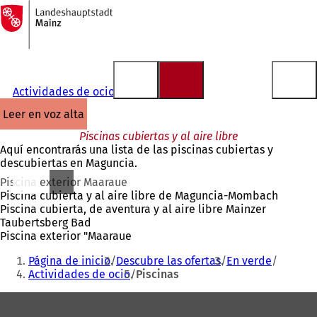
A
la
Saltar al contenido
página
de
inicio
Actividades de ocio
leer en voz alta
Piscinas cubiertas y al aire libre
Aquí encontrarás una lista de las piscinas cubiertas y
descubiertas en Maguncia.
Piscina exterior Maaraue
Piscina cubierta y al aire libre de Maguncia-Mombach
Piscina cubierta, de aventura y al aire libre Mainzer
Taubertsberg Bad
Piscina exterior "Maaraue
Estás
Página de inicio
Descubre las ofertas
En verde
aquí:
Actividades de ocio
Piscinas
Zona