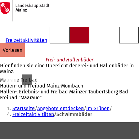
Zur
Startseite
Inhalt anspringen
Freizeitaktivitäten
vorlesen
Frei- und Hallenbäder
Hier finden Sie eine Übersicht der Frei- und Hallenbäder in
Mainz.
Maaraue Freibad
Hallen- und Freibad Mainz-Mombach
Hallen-, Erlebnis- und Freibad Mainzer Taubertsberg Bad
Freibad "Maaraue"
Sie
Startseite
Angebote entdecken
Im Grünen
befinden
Freizeitaktivitäten
Schwimmbäder
sich
Fußbereich
hier: