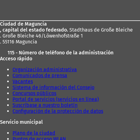
b
r
de
e
los
e
n
Ciudad de Maguncia
pies
u
, capital del estado federado.
Stadthaus de Große Bleiche
n
. Große Bleiche 46/Löwenhofstraße 1
a
. 55116 Maguncia
n
115 - Número de teléfono de la administración
u
Acceso rápido
e
v
Organización administrativa
a
Comunicados de prensa
p
Vacantes
e
Sistema de información del Consejo
s
Concursos públicos
t
Portal de servicios (servicios en línea)
a
Suscríbase a nuestro boletín
ñ
Configuración de la protección de datos
a
)
Servicio municipal
Plano de la ciudad
Puntos de acceso WLAN