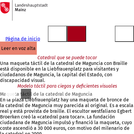
A
la
Saltar al contenido
página
de
inicio
Página de inicio
leer en voz alta
Catedral que se puede tocar
Una maqueta táctil de la catedral de Maguncia con Braille
está disponible en la Liebfrauenplatz para visitantes y
ciudadanos de Maguncia, la capital del Estado, con
discapacidad visual.
Modelo táctil para ciegos y deficientes visuales
Maqueta táctil de la catedral de Maguncia
En la plaza Liebfrauenplatz hay una maqueta de bronce de
la catedral de Maguncia muy parecida al original. Es a escala
real y está provista de braille. El escultor westfaliano Egbert
Broerken creó la «catedral para tocar». La fundación
ciudadana de Maguncia impulsó y financió la maqueta, cuyo
coste ascendió a 30 000 euros, con motivo del milenario de
la catedral en 2009.