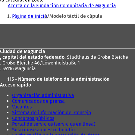
Acerca de la Fundación Comunitaria de Maguncia
Estás
Página de inicio
Modelo táctil de cúpula
aquí:
Zona
de
los
Ciudad de Maguncia
pies
, capital del estado federado.
Stadthaus de Große Bleiche
. Große Bleiche 46/Löwenhofstraße 1
. 55116 Maguncia
115 - Número de teléfono de la administración
Acceso rápido
Organización administrativa
Comunicados de prensa
Vacantes
Sistema de información del Consejo
Concursos públicos
Portal de servicios (servicios en línea)
Suscríbase a nuestro boletín