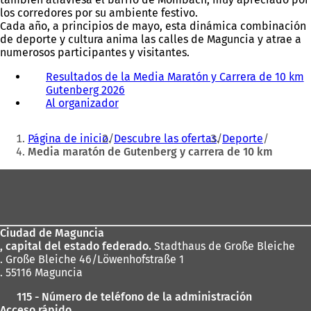
los corredores por su ambiente festivo.
Cada año, a principios de mayo, esta dinámica combinación
de deporte y cultura anima las calles de Maguncia y atrae a
numerosos participantes y visitantes.
Resultados de la Media Maratón y Carrera de 10 km
Gutenberg 2026
(
Al organizador
(
S
S
e
Estás
e
a
Página de inicio
Descubre las ofertas
Deporte
a
b
aquí:
Media maratón de Gutenberg y carrera de 10 km
b
r
r
e
Zona
e
e
de
e
n
n
u
los
u
n
Ciudad de Maguncia
pies
n
a
, capital del estado federado.
Stadthaus de Große Bleiche
a
n
. Große Bleiche 46/Löwenhofstraße 1
n
u
. 55116 Maguncia
u
e
e
v
115 - Número de teléfono de la administración
v
a
Acceso rápido