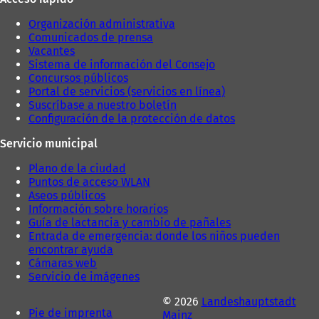
a
p
p
e
Organización administrativa
e
s
Comunicados de prensa
s
t
Vacantes
t
a
Sistema de información del Consejo
a
ñ
Concursos públicos
ñ
a
Portal de servicios (servicios en línea)
a
)
Suscríbase a nuestro boletín
)
Configuración de la protección de datos
Servicio municipal
Plano de la ciudad
Puntos de acceso WLAN
Aseos públicos
Información sobre horarios
Guía de lactancia y cambio de pañales
Entrada de emergencia: donde los niños pueden
encontrar ayuda
Cámaras web
Servicio de imágenes
© 2026
Landeshauptstadt
Pie de imprenta
Mainz