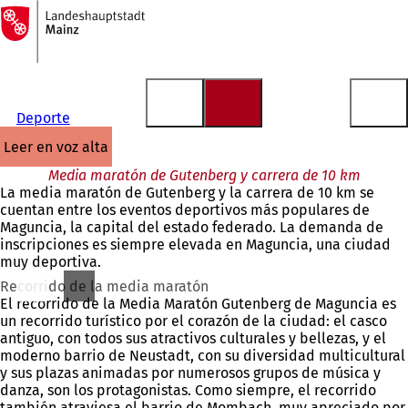
A
la
Saltar al contenido
página
de
inicio
Deporte
leer en voz alta
Media maratón de Gutenberg y carrera de 10 km
La media maratón de Gutenberg y la carrera de 10 km se
cuentan entre los eventos deportivos más populares de
Maguncia, la capital del estado federado. La demanda de
inscripciones es siempre elevada en Maguncia, una ciudad
muy deportiva.
Recorrido de la media maratón
El recorrido de la Media Maratón Gutenberg de Maguncia es
un recorrido turístico por el corazón de la ciudad: el casco
antiguo, con todos sus atractivos culturales y bellezas, y el
moderno barrio de Neustadt, con su diversidad multicultural
y sus plazas animadas por numerosos grupos de música y
danza, son los protagonistas. Como siempre, el recorrido
también atraviesa el barrio de Mombach, muy apreciado por