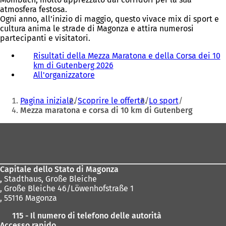
atmosfera festosa.
Ogni anno, all’inizio di maggio, questo vivace mix di sport e
cultura anima le strade di Magonza e attira numerosi
partecipanti e visitatori.
Risultati della Mezza Maratona e della Corsa dei 10
km di Gutenberg 2026
(
All'organizzatore
(
S
S
i
Siete
i
a
Pagina iniziale
Scoprire le offerte
Lo sport
a
p
qui:
Mezza maratona e corsa di 10 km di Gutenberg
p
r
r
e
Area
e
i
dei
i
n
n
u
piedi
u
n
Capitale dello Stato di Magonza
n
a
,
Stadthaus, Große Bleiche
a
n
, Große Bleiche 46/Löwenhofstraße 1
n
u
, 55116 Magonza
u
o
o
v
115 - Il numero di telefono delle autorità
v
a
Accesso rapido