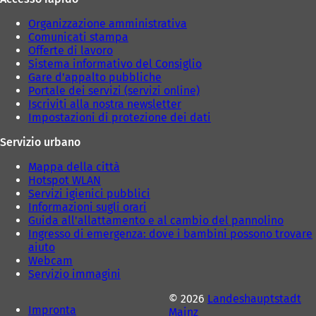
a
s
s
c
Organizzazione amministrativa
c
h
Comunicati stampa
h
e
Offerte di lavoro
e
d
Sistema informativo del Consiglio
d
a
Gare d'appalto pubbliche
a
)
Portale dei servizi (servizi online)
)
Iscriviti alla nostra newsletter
Impostazioni di protezione dei dati
Servizio urbano
Mappa della città
Hotspot WLAN
Servizi igienici pubblici
Informazioni sugli orari
Guida all'allattamento e al cambio del pannolino
Ingresso di emergenza: dove i bambini possono trovare
aiuto
Webcam
Servizio immagini
© 2026
Landeshauptstadt
Impronta
Mainz