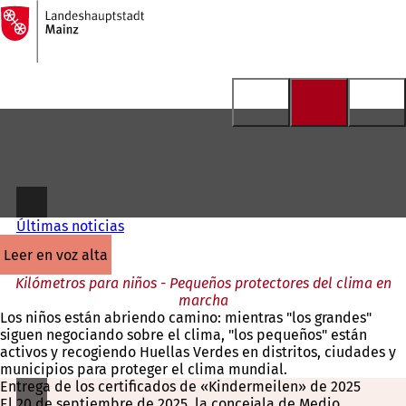
A
la
Saltar al contenido
página
de
inicio
Últimas noticias
leer en voz alta
Kilómetros para niños - Pequeños protectores del clima en
marcha
Los niños están abriendo camino: mientras "los grandes"
siguen negociando sobre el clima, "los pequeños" están
activos y recogiendo Huellas Verdes en distritos, ciudades y
municipios para proteger el clima mundial.
Entrega de los certificados de «Kindermeilen» de 2025
El 20 de septiembre de 2025, la concejala de Medio