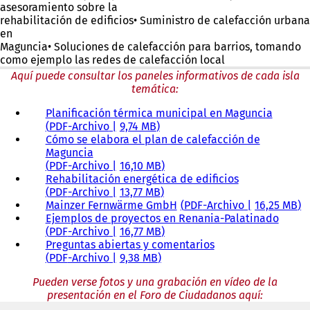
asesoramiento sobre la
rehabilitación de edificios• Suministro de calefacción urbana
en
Maguncia• Soluciones de calefacción para barrios, tomando
como ejemplo las redes de calefacción local
Aquí puede consultar los paneles informativos de cada isla
temática:
Planificación térmica municipal en Maguncia
PDF
-Archivo
9,74 MB
Cómo se elabora el plan de calefacción de
Maguncia
PDF
-Archivo
16,10 MB
Rehabilitación energética de edificios
PDF
-Archivo
13,77 MB
Mainzer Fernwärme GmbH
PDF
-Archivo
16,25 MB
Ejemplos de proyectos en Renania-Palatinado
PDF
-Archivo
16,77 MB
Preguntas abiertas y comentarios
PDF
-Archivo
9,38 MB
Pueden verse fotos y una grabación en vídeo de la
presentación en el Foro de Ciudadanos aquí: