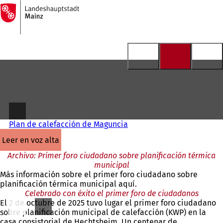
A
la
Saltar al contenido
página
de
inicio
Plan de calefacción de Maguncia
leer en voz alta
Archivo: Primer foro ciudadano sobre planificación térmica
municipal
Más información sobre el primer foro ciudadano sobre
planificación térmica municipal aquí.
Celebrado con éxito el primer foro de ciudadanos
El 2 de octubre de 2025 tuvo lugar el primer foro ciudadano
sobre planificación municipal de calefacción (KWP) en la
casa consistorial de Hechtsheim. Un centenar de