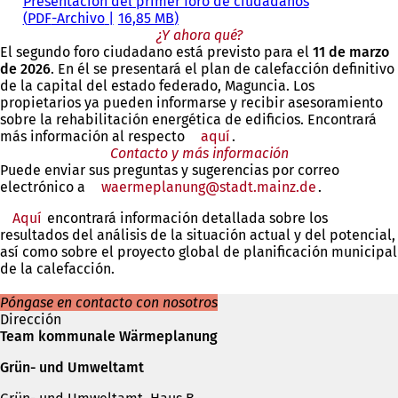
Presentación del primer foro de ciudadanos
PDF
-Archivo
16,85 MB
¿Y ahora qué?
El segundo foro ciudadano está previsto para el
11 de marzo
de 2026
. En él se presentará el plan de calefacción definitivo
de la capital del estado federado, Maguncia. Los
propietarios ya pueden informarse y recibir asesoramiento
sobre la rehabilitación energética de edificios. Encontrará
más información al respecto
aquí
.
Contacto y más información
Puede enviar sus preguntas y sugerencias por correo
electrónico a
waermeplanung
stadt.mainz
de
.
Aquí
(Se
encontrará información detallada sobre los
resultados del análisis de la situación actual y del potencial,
abre
así como sobre el proyecto global de planificación municipal
en
de la calefacción.
una
nueva
Póngase en contacto con nosotros
pestaña)
Dirección
Team kommunale Wärmeplanung
Grün- und Umweltamt