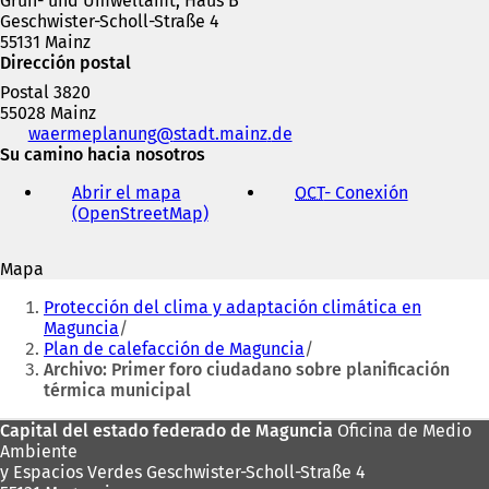
Grün- und Umweltamt, Haus B
Geschwister-Scholl-Straße 4
55131 Mainz
Dirección postal
Postal 3820
55028 Mainz
Teléfono,
waermeplanung
stadt.mainz
de
fax
Su camino hacia nosotros
y
Abrir el mapa
OCT
- Conexión
(
dirección
(OpenStreetMap)
(
S
de
S
e
correo
e
a
electrónico
Mapa
a
b
Estás
b
r
Protección del clima y adaptación climática en
r
e
aquí:
Maguncia
e
e
Plan de calefacción de Maguncia
e
n
Archivo: Primer foro ciudadano sobre planificación
n
u
térmica municipal
u
n
n
a
Zona
Capital del estado federado de Maguncia
Oficina de Medio
a
n
Ambiente
de
n
u
y Espacios Verdes Geschwister-Scholl-Straße 4
u
e