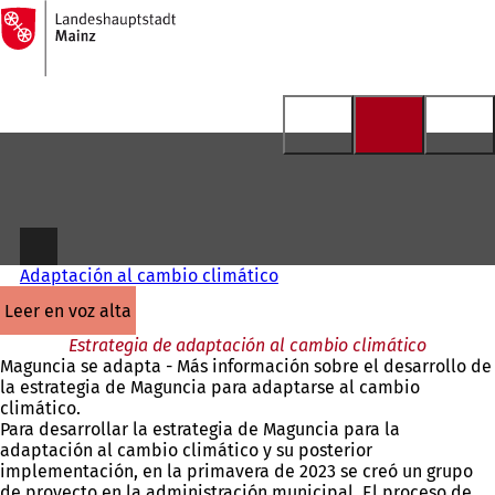
A
la
Saltar al contenido
página
de
inicio
Adaptación al cambio climático
leer en voz alta
Estrategia de adaptación al cambio climático
Maguncia se adapta - Más información sobre el desarrollo de
la estrategia de Maguncia para adaptarse al cambio
climático.
Para desarrollar la estrategia de Maguncia para la
adaptación al cambio climático y su posterior
implementación, en la primavera de 2023 se creó un grupo
de proyecto en la administración municipal. El proceso de