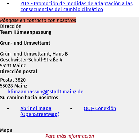
ZUG - Promoción de medidas de adaptación a las
S
consecuencias del cambio climático
e
(
a
S
Póngase en contacto con nosotros
b
e
Dirección
r
a
Team Klimaanpassung
e
b
e
r
Grün- und Umweltamt
n
e
u
e
Grün- und Umweltamt, Haus B
n
n
Geschwister-Scholl-Straße 4
a
u
55131 Mainz
n
n
Dirección postal
u
a
Postal 3820
e
n
55028 Mainz
v
u
Teléfono,
klimaanpassung
stadt.mainz
de
a
e
fax
Su camino hacia nosotros
p
v
y
e
a
Abrir el mapa
OCT
- Conexión
(
dirección
s
p
(OpenStreetMap)
(
S
de
t
e
S
e
correo
a
s
e
a
electrónico
ñ
t
Mapa
a
b
a
a
Para más información
b
r