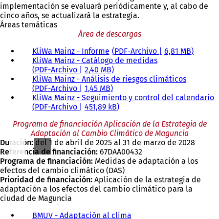
implementación se evaluará periódicamente y, al cabo de
cinco años, se actualizará la estrategia.
Áreas temáticas
Área de descargas
KliWa Mainz - Informe
PDF
-Archivo
6,81 MB
KliWa Mainz - Catálogo de medidas
PDF
-Archivo
2,40 MB
KliWa Mainz - Análisis de riesgos climáticos
PDF
-Archivo
1,45 MB
KliWa Mainz - Seguimiento y control del calendario
PDF
-Archivo
451,89 kB
Programa de financiación Aplicación de la Estrategia de
Adaptación al Cambio Climático de Maguncia
Duración:
del 1 de abril de 2025 al 31 de marzo de 2028
Referencia de financiación:
67DAA00432
Programa de financiación:
Medidas de adaptación a los
efectos del cambio climático (DAS)
Prioridad de financiación:
Aplicación de la estrategia de
adaptación a los efectos del cambio climático para la
ciudad de Maguncia
BMUV - Adaptación al clima
(