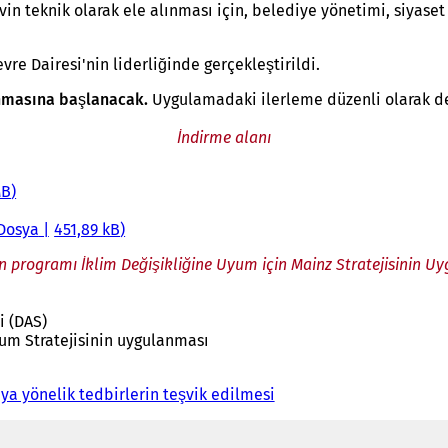
in teknik olarak ele alınması için, belediye yönetimi, siyaset
re Dairesi'nin liderliğinde gerçekleştirildi.
anmasına başlanacak.
Uygulamadaki ilerleme düzenli olarak değ
İndirme alanı
MB
Dosya
451,89 kB
 programı İklim Değişikliğine Uyum için Mainz Stratejisinin U
i (DAS)
yum Stratejisinin uygulanması
ya yönelik tedbirlerin teşvik edilmesi
(
Y
e