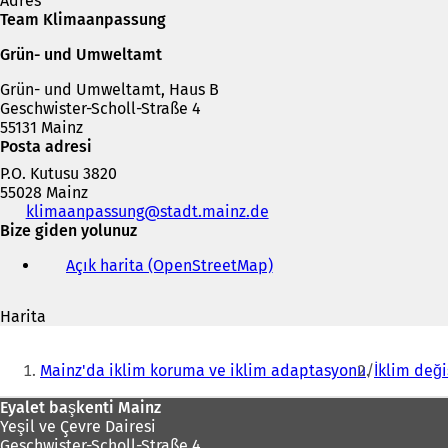
Adres
i
Team Klimaanpassung
b
i
Grün- und Umweltamt
r
s
Grün- und Umweltamt, Haus B
e
Geschwister-Scholl-Straße 4
k
55131 Mainz
m
Posta adresi
e
P.O. Kutusu 3820
d
55028 Mainz
e
Telefon,
klimaanpassung
stadt.mainz
de
a
faks
Bize giden yolunuz
ç
ve
ı
Açık harita (OpenStreetMap)
(
e-
l
Y
posta
ı
e
adresi
r
Harita
n
)
i
Buradasınız:
b
Mainz'da iklim koruma ve iklim adaptasyonu
İklim değ
i
r
Ayak
Eyalet başkenti Mainz
s
Yeşil ve Çevre Dairesi
bölgesi
e
Geschwister-Scholl-Straße 4