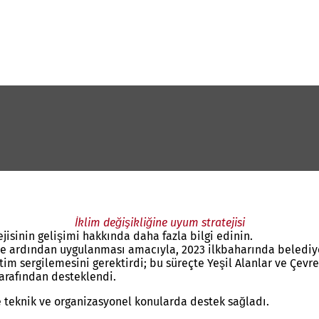
İklim değişikliğine uyum stratejisi
jisinin gelişimi hakkında daha fazla bilgi edinin.
si ve ardından uygulanması amacıyla, 2023 ilkbaharında beledi
im sergilemesini gerektirdi; bu süreçte Yeşil Alanlar ve Çevre 
tarafından desteklendi.
 teknik ve organizasyonel konularda destek sağladı.