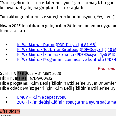
"Mainz şehrinde iklim etkilerine uyum" gibi karmaşık bir görev
konuya özel
çalışma grupları
destek sağladı.
Tüm aktör gruplarının ve süreçlerin koordinasyonu, Yeşil ve Çev
Nisan 2025'ten itibaren geliştirilen 24 temel önlemin uygul
Konu alanları
KliWa Mainz - Rapor
PDF
-Dosya
6,81 MB
KliWa Mainz - Tedbirler Kataloğu
PDF
-Dosya
2,40 
KliWa Mainz - İklim risk analizi
PDF
-Dosya
1,45 MB
KliWa Mainz - Programın izlenmesi ve kontrolü
PDF
-
Finansman
Süre:
1 Nisan 2025 – 31 Mart 2028
Hibe numarası:
67DAA00432
Hibe programı:
İklim Değişikliğinin Etkilerine Uyum Önlemler
Hibe odağı:
Mainz şehri için İklim Değişikliğinin Etkilerine U
BMUV - İklim adaptasyonu
(
ZUG - İklim değişikliğinin sonuçlarına uyum sağlama
Y
e
Bize ulaşın
n