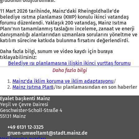
grubunun oluşturulması.
11 Mart 2026 tarihinde, Mainz’daki Rheingoldhalle’de
belediye ısıtma planlaması (KWP) konulu ikinci vatandaş
forumu düzenlendi. Yaklaşık 200 vatandaş, Mainz Isıtma
Planı’nın tamamlanmış taslağını inceleme, zanaat ve enerji
danışmanlığı alanlarından uzmanlara sorularını yöneltme ve
katılım sürecine katkıda bulunma fırsatını değerlendirdi.
Daha fazla bilgi, sunum ve video kaydı için buraya
tıklayabilirsiniz:
Belediye ısı planlamasına ilişkin ikinci yurttaş forumu
Daha fazla bilgi
Buradasınız:
Mainz'da iklim koruma ve iklim adaptasyonu
Mainz Isıtma Planı
Isı planlamasından en son haberler
Ayak
Eyalet başkenti Mainz
Yeşil ve Çevre Dairesi
bölgesi
Geschwister-Scholl-Straße 4
55131 Mainz
+49 6131 12-3325
gruen-umweltamt
stadt.mainz
de
Veri koruma ayarları