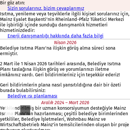
Bir göz atın:
Sizin sorularınız, bizim cevaplarımız
Isıtma, yenileme veya teşviklerle ilgili kişisel sorularınız için,
Mainz Eyalet Başkenti’nin Rheinland-Pfalz Tüketici Merkezi
ile işbirliği içinde sunduğu danışmanlık hizmetleri
hizmetinizdedir:
Enerji danışmanlığı hakkında daha fazla bilgi
Nisan 2026
Belediye Isıtma Planı’na ilişkin görüş alma süreci sona
ermiştir.
2 Mart ile 1 Nisan 2026 tarihleri arasında, Belediye Isıtma
Planı taslağına ilişkin görüş ve yorumlarınızı iletme
imkânınız vardı. Geri bildirimleriniz için teşekkür ederiz!
Geri bildirimlerin plana nasıl yansıtıldığına dair bir özeti
burada bulabilirsiniz:
Belediye ısı planlaması
Aralık 2024 – Mart 2026
Yetkilendirilmiş bir uzman konsorsiyumun desteğiyle Mainz
Isıtma Planı’nın hazırlanması; çeşitli belediye birimlerinden
yetkililer, Belediye İşletmeleri, Wohnbau Mainz ve
Wirtschaftsbetrieb Mainz’in temsilcilerinden oluşan bir proje