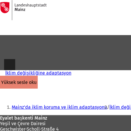
Ana
sayfaya
İçeriğe atla
İklim değişikliğine adaptasyon
yüksek sesle oku
Buradasınız:
Mainz'da iklim koruma ve iklim adaptasyonu
İklim değ
Ayak
Eyalet başkenti Mainz
Yeşil ve Çevre Dairesi
bölgesi
Geschwister-Scholl-Straße 4