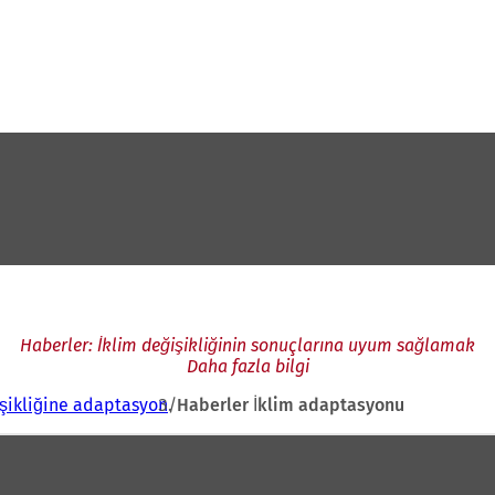
Haberler: İklim değişikliğinin sonuçlarına uyum sağlamak
Daha fazla bilgi
işikliğine adaptasyon
Haberler İklim adaptasyonu