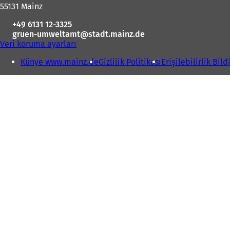
55131 Mainz
+49 6131 12-3325
gruen-umweltamt
stadt.mainz
de
Veri koruma ayarları
Künye www.mainz.de
Gizlilik Politikası
Erişilebilirlik Bild