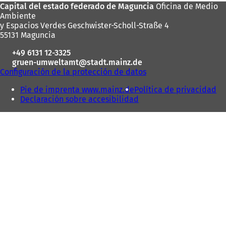
Zona
Capital del estado federado de Maguncia
Oficina de Medio
Ambiente
de
y Espacios Verdes Geschwister-Scholl-Straße 4
los
55131 Maguncia
pies
+49 6131 12-3325
gruen-umweltamt
stadt.mainz
de
Configuración de la protección de datos
Pie de imprenta www.mainz.de
Política de privacidad
Declaración sobre accesibilidad