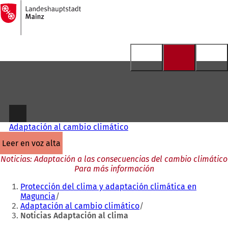
A
la
Saltar al contenido
página
de
inicio
Adaptación al cambio climático
leer en voz alta
Noticias: Adaptación a las consecuencias del cambio climático
Para más información
Estás
Protección del clima y adaptación climática en
aquí:
Maguncia
Adaptación al cambio climático
Noticias Adaptación al clima