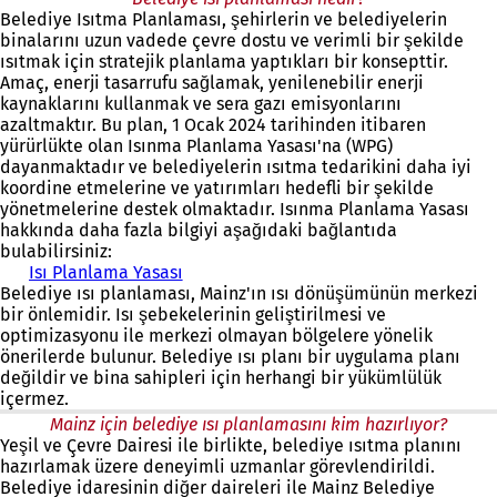
Belediye Isıtma Planlaması, şehirlerin ve belediyelerin
binalarını uzun vadede çevre dostu ve verimli bir şekilde
ısıtmak için stratejik planlama yaptıkları bir konsepttir.
Amaç, enerji tasarrufu sağlamak, yenilenebilir enerji
kaynaklarını kullanmak ve sera gazı emisyonlarını
azaltmaktır. Bu plan, 1 Ocak 2024 tarihinden itibaren
yürürlükte olan Isınma Planlama Yasası'na (WPG)
dayanmaktadır ve belediyelerin ısıtma tedarikini daha iyi
koordine etmelerine ve yatırımları hedefli bir şekilde
yönetmelerine destek olmaktadır. Isınma Planlama Yasası
hakkında daha fazla bilgiyi aşağıdaki bağlantıda
bulabilirsiniz:
Isı Planlama Yasası
(
Belediye ısı planlaması, Mainz'ın ısı dönüşümünün merkezi
Y
bir önlemidir. Isı şebekelerinin geliştirilmesi ve
e
optimizasyonu ile merkezi olmayan bölgelere yönelik
n
önerilerde bulunur. Belediye ısı planı bir uygulama planı
i
değildir ve bina sahipleri için herhangi bir yükümlülük
b
içermez.
i
r
Mainz için belediye ısı planlamasını kim hazırlıyor?
s
Yeşil ve Çevre Dairesi ile birlikte, belediye ısıtma planını
e
hazırlamak üzere deneyimli uzmanlar görevlendirildi.
k
Belediye idaresinin diğer daireleri ile Mainz Belediye