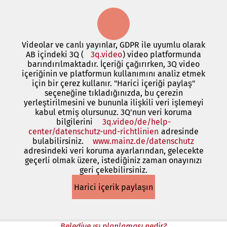
e
k
m
e
Videolar ve canlı yayınlar, GDPR ile uyumlu olarak
d
AB içindeki 3Q (
3q.video
(Yeni
) video platformunda
e
barındırılmaktadır. İçeriği çağırırken, 3Q video
bir
a
içeriğinin ve platformun kullanımını analiz etmek
sekmede
ç
için bir çerez kullanır. "Harici içeriği paylaş"
açılır)
ı
seçeneğine tıkladığınızda, bu çerezin
l
yerleştirilmesini ve bununla ilişkili veri işlemeyi
ı
kabul etmiş olursunuz. 3Q'nun veri koruma
r
bilgilerini
3q.video/de/help-
)
center/datenschutz-und-richtlinien
(Yeni
adresinde
bulabilirsiniz.
www.mainz.de/datenschutz
bir
(Yeni
adresindeki veri koruma ayarlarından, gelecekte
sekmede
bir
geçerli olmak üzere, istediğiniz zaman onayınızı
açılır)
sekmed
geri çekebilirsiniz.
açılır)
Harici içerik paylaşın
Belediye ısı planlaması nedir?