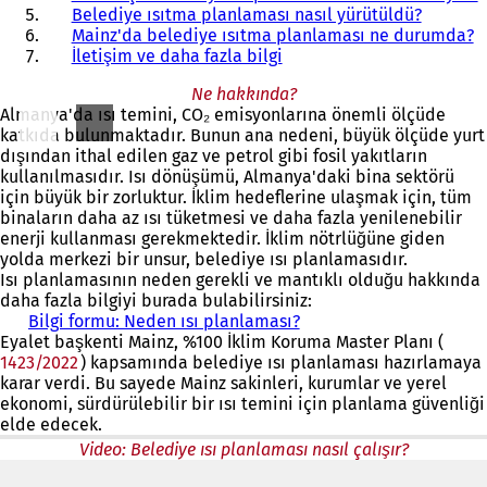
Belediye ısıtma planlaması nasıl yürütüldü?
Mainz'da belediye ısıtma planlaması ne durumda?
İletişim ve daha fazla bilgi
Ne hakkında?
Almanya'da ısı temini, CO₂ emisyonlarına önemli ölçüde
katkıda bulunmaktadır. Bunun ana nedeni, büyük ölçüde yurt
dışından ithal edilen gaz ve petrol gibi fosil yakıtların
kullanılmasıdır. Isı dönüşümü, Almanya'daki bina sektörü
için büyük bir zorluktur. İklim hedeflerine ulaşmak için, tüm
binaların daha az ısı tüketmesi ve daha fazla yenilenebilir
enerji kullanması gerekmektedir. İklim nötrlüğüne giden
yolda merkezi bir unsur, belediye ısı planlamasıdır.
Isı planlamasının neden gerekli ve mantıklı olduğu hakkında
daha fazla bilgiyi burada bulabilirsiniz:
Bilgi formu: Neden ısı planlaması?
(
Eyalet başkenti Mainz, %100 İklim Koruma Master Planı (
Y
1423/2022
(Yeni
) kapsamında belediye ısı planlaması hazırlamaya
e
karar verdi. Bu sayede Mainz sakinleri, kurumlar ve yerel
bir
n
ekonomi, sürdürülebilir bir ısı temini için planlama güvenliği
sekmede
i
elde edecek.
açılır)
(Yeni
b
bir
i
Video: Belediye ısı planlaması nasıl çalışır?
sekmede
r
açılır)
s