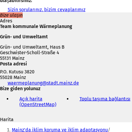
ulaşabilirsiniz:
Sizin sorularınız, bizim cevaplarımız
Bize ulaşın
Adres
Team kommunale Wärmeplanung
Grün- und Umweltamt
Grün- und Umweltamt, Haus B
Geschwister-Scholl-Straße 4
55131 Mainz
Posta adresi
P.O. Kutusu 3820
55028 Mainz
Telefon,
waermeplanung
stadt.mainz
de
faks
Bize giden yolunuz
ve
Açık harita
Toplu taşıma bağlantısı
(
e-
(OpenStreetMap)
(
posta
Y
adresi
e
Harita
n
i
Buradasınız:
i
Mainz'da iklim koruma ve iklim adaptasyonu