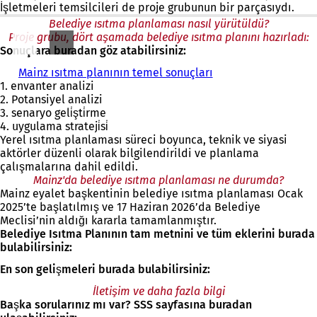
m
İşletmeleri temsilcileri de proje grubunun bir parçasıydı.
e
Belediye ısıtma planlaması nasıl yürütüldü?
d
Proje grubu, dört aşamada belediye ısıtma planını hazırladı:
e
Sonuçlara buradan göz atabilirsiniz:
a
ç
Mainz ısıtma planının temel sonuçları
ı
1. envanter analizi
l
2. Potansiyel analizi
ı
3. senaryo geli̇şti̇rme
r
4. uygulama strateji̇si̇
)
Yerel ısıtma planlaması süreci boyunca, teknik ve siyasi
aktörler düzenli olarak bilgilendirildi ve planlama
çalışmalarına dahil edildi.
Mainz'da belediye ısıtma planlaması ne durumda?
Mainz eyalet başkentinin belediye ısıtma planlaması Ocak
2025’te başlatılmış ve 17 Haziran 2026’da Belediye
Meclisi’nin aldığı kararla tamamlanmıştır.
Belediye Isıtma Planının tam metnini ve tüm eklerini burada
bulabilirsiniz:
En son gelişmeleri burada bulabilirsiniz:
İletişim ve daha fazla bilgi
Başka sorularınız mı var? SSS sayfasına buradan