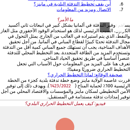
أين يقف تخطيط التدفئة البلدية في ماينز؟
الاتصال ومزيد من المعلومات
ما الأمر؟
يساهم توفير التدفئة في ألمانيا بشكل كبير في انبعاثات ثاني أكسيد
الكربون. السبب الرئيسي لذلك هو استخدام الوقود الأحفوري مثل الغاز
والنفط، الذي يتم استيراده في الغالب من الخارج. يمثل التحول في
مجال التدفئة تحديًا كبيرًا لقطاع المباني في ألمانيا. من أجل تحقيق
الأهداف المناخية، يجب أن تستهلك جميع المباني كمية أقل من التدفئة
وتستخدم المزيد من الطاقة المتجددة. يعد التخطيط المحلي للتدفئة
عنصراً أساسياً في طريق تحقيق الحياد المناخي.
تعرف هنا على المزيد من المعلومات حول الأسباب التي تجعل
التخطيط الحراري ضروريًا ومفيدًا:
صحيفة الوقائع: لماذا التخطيط الحراري؟
(
ي
قررت عاصمة الولاية ماينز وضع خطة تدفئة بلدية كجزء من الخطة
الرئيسية 100٪ لحماية المناخ (
1423/2022
ف
(يفتح
). ويهدف ذلك إلى توفير
ت
في
الأمن التخطيطي لسكان ماينز والمؤسسات والاقتصاد المحلي من أجل
توفير إمدادات تدفئة مستدامة في المستقبل.
ح
علامة
(يفتح
ف
تبويب
في
فيديو: كيف يعمل التخطيط الحراري البلدي؟
ي
جديدة)
علامة
ع
تبويب
ل
جديدة)
ا
م