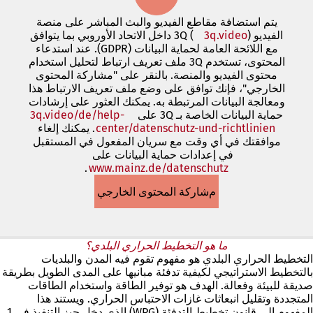
ة
يتم استضافة مقاطع الفيديو والبث المباشر على منصة
ت
الفيديو 3Q (
(يفتح
3q.video
) داخل الاتحاد الأوروبي بما يتوافق
ب
في
مع اللائحة العامة لحماية البيانات (GDPR). عند استدعاء
و
علامة
المحتوى، تستخدم 3Q ملف تعريف ارتباط لتحليل استخدام
ي
تبويب
محتوى الفيديو والمنصة. بالنقر على "مشاركة المحتوى
ب
جديدة)
الخارجي"، فإنك توافق على وضع ملف تعريف الارتباط هذا
ج
ومعالجة البيانات المرتبطة به. يمكنك العثور على إرشادات
د
حماية البيانات الخاصة بـ 3Q على
3q.video/de/help-
ي
center/datenschutz-und-richtlinien
(يفتح
. يمكنك إلغاء
د
في
موافقتك في أي وقت مع سريان المفعول في المستقبل
ة
في إعدادات حماية البيانات على
علامة
)
www.mainz.de/datenschutz
.
تبويب
(يفتح
في
جديدة)
مشاركة المحتوى الخارجي
علامة
تبويب
جديدة)
ما هو التخطيط الحراري البلدي؟
التخطيط الحراري البلدي هو مفهوم تقوم فيه المدن والبلديات
بالتخطيط الاستراتيجي لكيفية تدفئة مبانيها على المدى الطويل بطريقة
صديقة للبيئة وفعالة. الهدف هو توفير الطاقة واستخدام الطاقات
المتجددة وتقليل انبعاثات غازات الاحتباس الحراري. ويستند هذا
المفهوم إلى قانون تخطيط التدفئة (WPG) الذي دخل حيز التنفيذ في 1