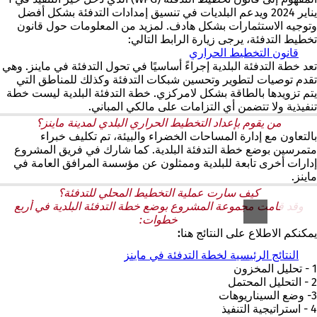
يناير 2024 ويدعم البلديات في تنسيق إمدادات التدفئة بشكل أفضل
وتوجيه الاستثمارات بشكل هادف. لمزيد من المعلومات حول قانون
تخطيط التدفئة، يرجى زيارة الرابط التالي:
قانون التخطيط الحراري
(
ي
تعد خطة التدفئة البلدية إجراءً أساسيًا في تحول التدفئة في ماينز. وهي
ف
تقدم توصيات لتطوير وتحسين شبكات التدفئة وكذلك للمناطق التي
ت
يتم تزويدها بالطاقة بشكل لامركزي. خطة التدفئة البلدية ليست خطة
ح
تنفيذية ولا تتضمن أي التزامات على مالكي المباني.
ف
من يقوم بإعداد التخطيط الحراري البلدي لمدينة ماينز؟
ي
بالتعاون مع إدارة المساحات الخضراء والبيئة، تم تكليف خبراء
ع
متمرسين بوضع خطة التدفئة البلدية. كما شارك في فريق المشروع
ل
إدارات أخرى تابعة للبلدية وممثلون عن مؤسسة المرافق العامة في
ا
ماينز.
م
كيف سارت عملية التخطيط المحلي للتدفئة؟
ة
وقد قامت مجموعة المشروع بوضع خطة التدفئة البلدية في أربع
ت
خطوات:
ب
يمكنكم الاطلاع على النتائج هنا:
و
ي
النتائج الرئيسية لخطة التدفئة في ماينز
ب
1 - تحليل المخزون
ج
2 - التحليل المحتمل
د
3- وضع السيناريوهات
ي
4 - استراتيجية التنفيذ